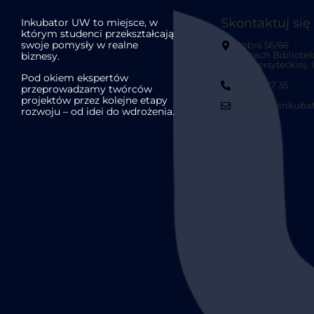
Skontaktuj się
Inkubator UW to miejsce, w
którym studenci przekształcają
swoje pomysły w realne
Dobra 56/66
biznesy.
(Gmach Bibliotek
Uniwersyteckiej, II
Pod okiem ekspertów
22 554 07 35
przeprowadzamy twórców
projektów przez kolejne etapy
kontakt@inkubat
rozwoju – od idei do wdrożenia.