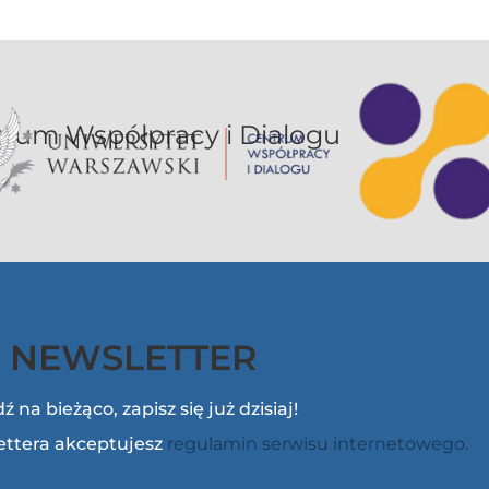
or UW jest sekcją Centrum Współpracy i Dialogu
NEWSLETTER
ź na bieżąco, zapisz się już dzisiaj!
lettera akceptujesz
regulamin serwisu internetowego.