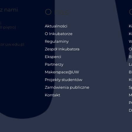
 z nami
O nas
i
Aktualności
K
I piętro)
O Inkubatorze
K
Regulaminy
W
or.uw.edu.pl
Zespół Inkubatora
O
Eksperci
B
Partnerzy
L
Makerspace@UW
B
Projekty studentów
K
Zamówienia publiczne
S
Kontakt
M
P
D