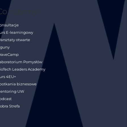
Co robimy
onsultacje
urs E-learningowy
arsztaty otwarte
guny
raveCamp
aboratorium Pomysłów
ioTech Leaders Academy
urs 4EU+
potkania biznesowe
entoring UW
odcast
obra Strefa