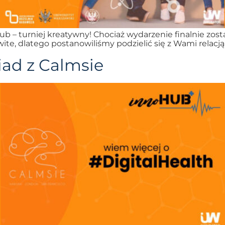
b – turniej kreatywny! Chociaż wydarzenie finalnie zosta
e, dlatego postanowiliśmy podzielić się z Wami relacją
iad z Calmsie