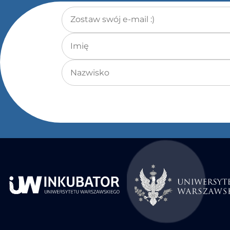
Adres e-mail
*
Imię
Nazwisko