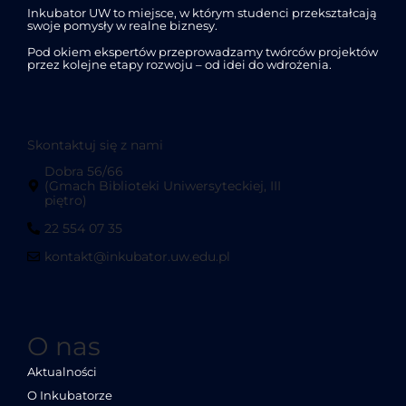
Inkubator UW to miejsce, w którym studenci przekształcają
swoje pomysły w realne biznesy.
Pod okiem ekspertów przeprowadzamy twórców projektów
przez kolejne etapy rozwoju – od idei do wdrożenia.
Skontaktuj się z nami
Dobra 56/66
(Gmach Biblioteki Uniwersyteckiej, III
piętro)
22 554 07 35
kontakt@inkubator.uw.edu.pl
O nas
Aktualności
O Inkubatorze