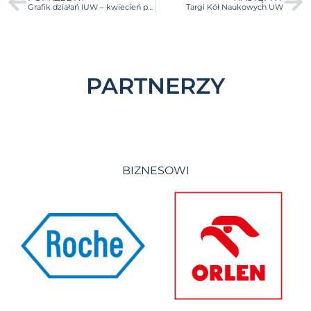
Grafik działań IUW – kwiecień pod hasłem sztucznej inteligencji
Targi Kół Naukowych UW
PARTNERZY
BIZNESOWI