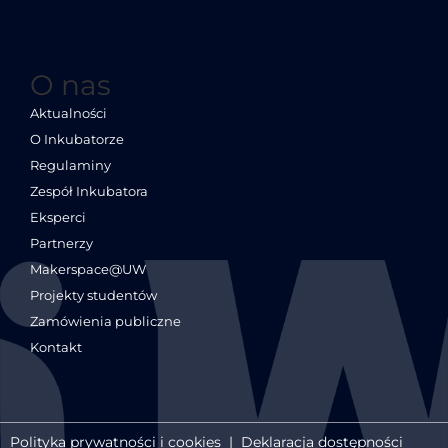
O nas
Aktualności
O Inkubatorze
Regulaminy
Zespół Inkubatora
Eksperci
Partnerzy
Makerspace@UW
Projekty studentów
Zamówienia publiczne
Kontakt
Polityka prywatności i cookies
|
Deklaracja dostępności