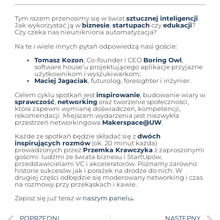
Tym razem przenosimy się w świat
sztucznej inteligencji
.
Jak wykorzystać ją w
biznesie
,
startupach
czy
edukacji
?
Czy czeka nas nieunikniona automatyzacja?
Na te i wiele innych pytań odpowiedzą nasi goście:
Tomasz Kozon
, Co-founder i CEO
Boring Owl
,
software house’u projektującego aplikacje przyjazne
użytkownikom i wyszukiwarkom;
Maciej Jagaciak
, futurolog, foresighter i inżynier.
Celem cyklu spotkań jest
inspirowanie
, budowanie wiary w
sprawczość
,
networking
oraz tworzenie społeczności,
która zapewni wymianę doświadczeń, kompetencji,
rekomendacji. Miejscem wydarzenia jest niezwykła
przestrzeń networkingowa
Makerspace@UW
.
Każde ze spotkań będzie składać się z
dwóch
inspirujących rozmów
(ok. 20 minut każda)
prowadzonych przez
Przemka Krawczyka
z zaproszonymi
gośćmi: ludźmi ze świata biznesu i StartUpów,
przedstawicielami VC i akceleratorów. Poznamy zarówno
historie sukcesów jak i porażek na drodze do nich. W
drugiej części odbędzie się moderowany networking i czas
na rozmowy przy przekąskach i kawie.
Zapisz się już teraz w
naszym panelu
.
POPRZEDNI
NASTĘPNY