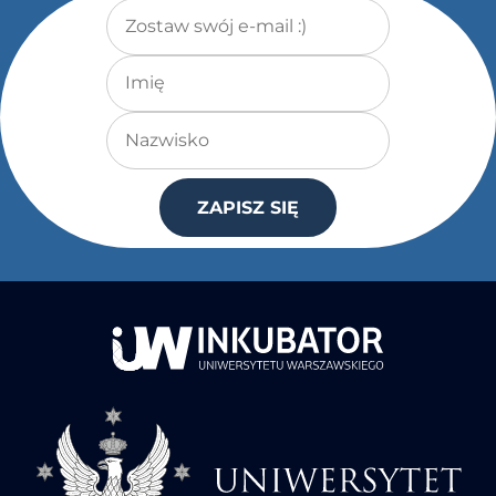
Adres e-mail
*
Imię
Nazwisko
ZAPISZ SIĘ