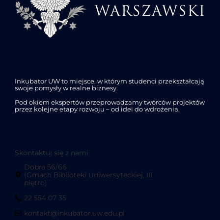
Inkubator UW to miejsce, w którym studenci przekształcają
swoje pomysły w realne biznesy.
Pod okiem ekspertów przeprowadzamy twórców projektów
przez kolejne etapy rozwoju – od idei do wdrożenia.
Skontaktuj się z nami
Dobra 56/66
(Gmach Biblioteki Uniwersyteckiej, III
piętro)
22 554 07 35
kontakt@inkubator.uw.edu.pl