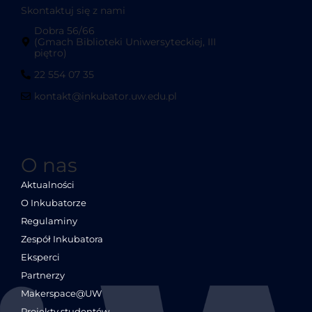
Skontaktuj się z nami
Dobra 56/66
(Gmach Biblioteki Uniwersyteckiej, III
piętro)
22 554 07 35
kontakt@inkubator.uw.edu.pl
O nas
Aktualności
O Inkubatorze
Regulaminy
Zespół Inkubatora
Eksperci
Partnerzy
Makerspace@UW
Projekty studentów