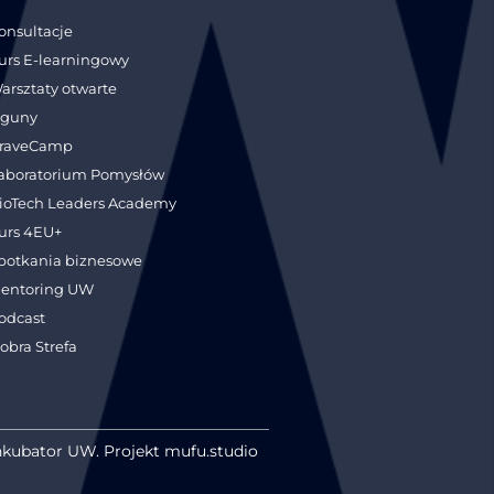
onsultacje
urs E-learningowy
arsztaty otwarte
guny
raveCamp
aboratorium Pomysłów
ioTech Leaders Academy
urs 4EU+
potkania biznesowe
entoring UW
odcast
obra Strefa
nkubator UW. Projekt mufu.studio