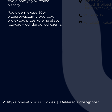
swoje pomysły w realne
Dobra 56/66
biznesy.
(Gmach Bibliotek
Uniwersyteckiej, II
Pod okiem ekspertów
22 554 07 35
przeprowadzamy twórców
projektów przez kolejne etapy
kontakt@inkubat
rozwoju – od idei do wdrożenia.
Polityka prywatności i cookies
|
Deklaracja dostępności