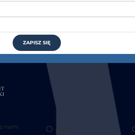
ZAPISZ SIĘ
 z nami
O nas