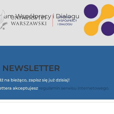
or UW jest sekcją Centrum Współpracy i Dialogu
NEWSLETTER
ź na bieżąco, zapisz się już dzisiaj!
lettera akceptujesz
regulamin serwisu internetowego.