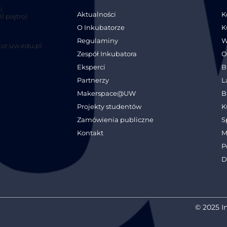
i
Aktualności
K
I piętro)
O Inkubatorze
K
Regulaminy
W
or.uw.edu.pl
Zespół Inkubatora
O
Eksperci
B
Partnerzy
L
Makerspace@UW
B
Projekty studentów
K
Zamówienia publiczne
S
Kontakt
M
P
D
© 2025 I