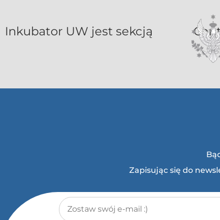
Inkubat
Bąd
Zapisując się do news
Adres e-mail
*