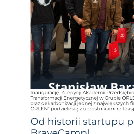
Inaugurację 14. edycji Akademii Przedsięb
Transformacji Energetycznej w Grupie ORLE
oraz dekarbonizacji jednej z największych
ORLEN” podzielił się z uczestnikami refleksj
Od historii startupu p
BraveCamp!