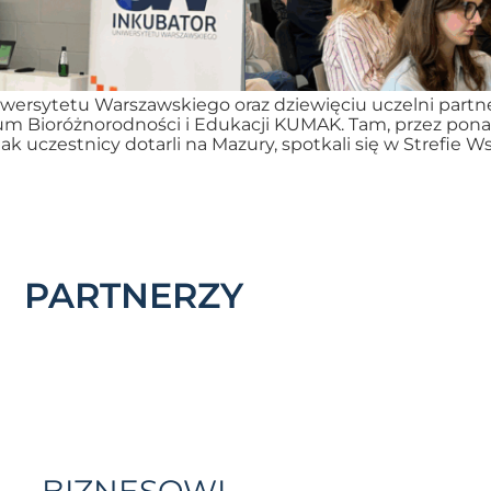
iwersytetu Warszawskiego oraz dziewięciu uczelni partn
m Bioróżnorodności i Edukacji KUMAK. Tam, przez ponad
k uczestnicy dotarli na Mazury, spotkali się w Strefie W
PARTNERZY
BIZNESOWI