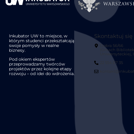
Skontaktuj się
Inkubator UW to miejsce, w
którym studenci przekształcają
swoje pomysły w realne
Dobra 56/66
biznesy.
(Gmach Bibliotek
Uniwersyteckiej, II
Pod okiem ekspertów
22 554 07 35
przeprowadzamy twórców
projektów przez kolejne etapy
kontakt@inkubat
rozwoju – od idei do wdrożenia.