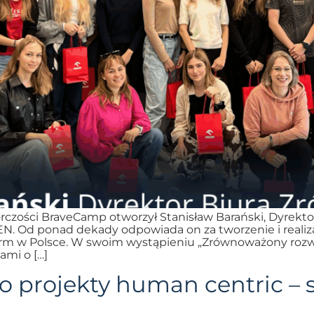
iorczości BraveCamp otworzył Stanisław Barański, Dyrek
N. Od ponad dekady odpowiada on za tworzenie i realiz
 firm w Polsce. W swoim wystąpieniu „Zrównoważony roz
ami o […]
o projekty human centric – st