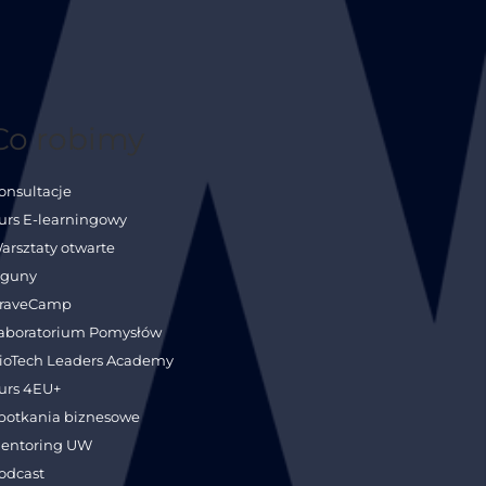
Co robimy
onsultacje
urs E-learningowy
arsztaty otwarte
guny
raveCamp
aboratorium Pomysłów
ioTech Leaders Academy
urs 4EU+
potkania biznesowe
entoring UW
odcast