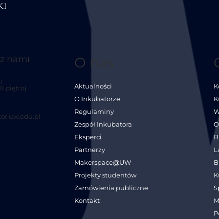
 z nami
O nas
i
Aktualności
K
I piętro)
O Inkubatorze
K
Regulaminy
W
or.uw.edu.pl
Zespół Inkubatora
O
Eksperci
B
Partnerzy
L
Makerspace@UW
B
Projekty studentów
K
Zamówienia publiczne
S
Kontakt
M
P