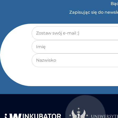
Bąd
Zapisując się do news
Adres e-mail
*
Imię
Nazwisko