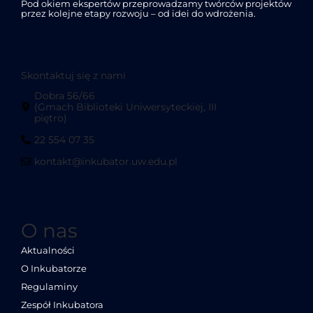
Pod okiem ekspertów przeprowadzamy twórców projektów
przez kolejne etapy rozwoju – od idei do wdrożenia.
Skontaktuj się z nami
Dobra 56/66
(Gmach Biblioteki Uniwersyteckiej, III
piętro)
22 554 07 35
kontakt@inkubator.uw.edu.pl
O nas
Aktualności
O Inkubatorze
Regulaminy
Zespół Inkubatora