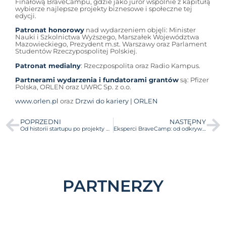
Finałową BraveCampu, gdzie jako juror wspólnie z kapitułą
wybierze najlepsze projekty biznesowe i społeczne tej
edycji.
Patronat honorowy
nad wydarzeniem objęli: Minister
Nauki i Szkolnictwa Wyższego, Marszałek Województwa
Mazowieckiego, Prezydent m.st. Warszawy oraz Parlament
Studentów Rzeczypospolitej Polskiej.
Patronat medialny
: Rzeczpospolita oraz Radio Kampus.
Partnerami wydarzenia i fundatorami grantów
są: Pfizer
Polska, ORLEN oraz UWRC Sp. z o.o.
www.orlen.pl
oraz
Drzwi do kariery | ORLEN
POPRZEDNI
NASTĘPNY
Od historii startupu po projekty human centric – start 14. edycji BraveCamp!
Eksperci BraveCamp: od odkrywania talentów po solidny model biznesowy!
PARTNERZY