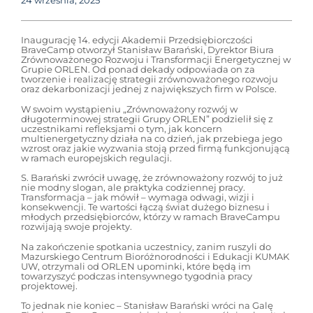
24 września, 2025
Inaugurację 14. edycji Akademii Przedsiębiorczości
BraveCamp otworzył Stanisław Barański, Dyrektor Biura
Zrównoważonego Rozwoju i Transformacji Energetycznej w
Grupie ORLEN. Od ponad dekady odpowiada on za
tworzenie i realizację strategii zrównoważonego rozwoju
oraz dekarbonizacji jednej z największych firm w Polsce.
W swoim wystąpieniu „Zrównoważony rozwój w
długoterminowej strategii Grupy ORLEN” podzielił się z
uczestnikami refleksjami o tym, jak koncern
multienergetyczny działa na co dzień, jak przebiega jego
wzrost oraz jakie wyzwania stoją przed firmą funkcjonującą
w ramach europejskich regulacji.
S. Barański zwrócił uwagę, że zrównoważony rozwój to już
nie modny slogan, ale praktyka codziennej pracy.
Transformacja – jak mówił – wymaga odwagi, wizji i
konsekwencji. Te wartości łączą świat dużego biznesu i
młodych przedsiębiorców, którzy w ramach BraveCampu
rozwijają swoje projekty.
Na zakończenie spotkania uczestnicy, zanim ruszyli do
Mazurskiego Centrum Bioróżnorodności i Edukacji KUMAK
UW, otrzymali od ORLEN upominki, które będą im
towarzyszyć podczas intensywnego tygodnia pracy
projektowej.
To jednak nie koniec – Stanisław Barański wróci na Galę