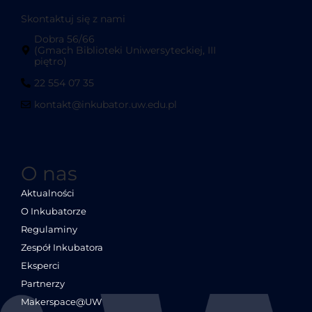
Skontaktuj się z nami
Dobra 56/66
(Gmach Biblioteki Uniwersyteckiej, III
piętro)
22 554 07 35
kontakt@inkubator.uw.edu.pl
O nas
Aktualności
O Inkubatorze
Regulaminy
Zespół Inkubatora
Eksperci
Partnerzy
Makerspace@UW