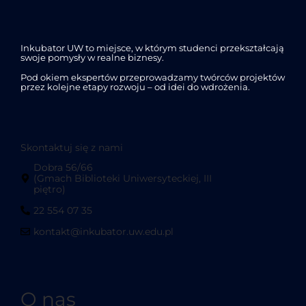
Inkubator UW to miejsce, w którym studenci przekształcają
swoje pomysły w realne biznesy.
Pod okiem ekspertów przeprowadzamy twórców projektów
przez kolejne etapy rozwoju – od idei do wdrożenia.
Skontaktuj się z nami
Dobra 56/66
(Gmach Biblioteki Uniwersyteckiej, III
piętro)
22 554 07 35
kontakt@inkubator.uw.edu.pl
O nas