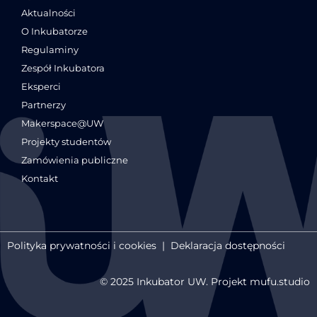
Aktualności
O Inkubatorze
Regulaminy
Zespół Inkubatora
Eksperci
Partnerzy
Makerspace@UW
Projekty studentów
Zamówienia publiczne
Kontakt
Polityka prywatności i cookies
|
Deklaracja dostępności
© 2025 Inkubator UW. Projekt mufu.studio