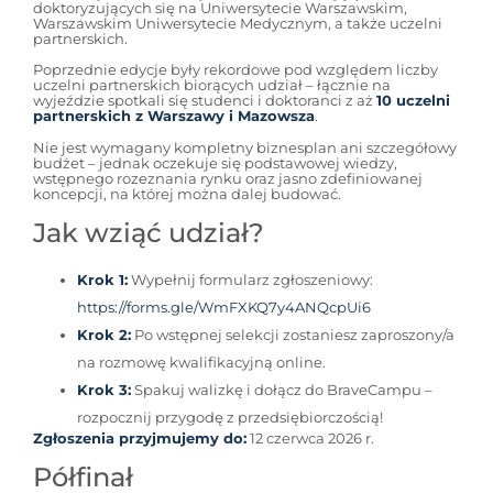
doktoryzujących się na Uniwersytecie Warszawskim,
Warszawskim Uniwersytecie Medycznym, a także uczelni
partnerskich.
Poprzednie edycje były rekordowe pod względem liczby
uczelni partnerskich biorących udział – łącznie na
wyjeździe spotkali się studenci i doktoranci z aż
10 uczelni
partnerskich z Warszawy i Mazowsza
.
Nie jest wymagany kompletny biznesplan ani szczegółowy
budżet – jednak oczekuje się podstawowej wiedzy,
wstępnego rozeznania rynku oraz jasno zdefiniowanej
koncepcji, na której można dalej budować.
Jak wziąć udział?
Krok 1:
Wypełnij formularz zgłoszeniowy:
https://forms.gle/WmFXKQ7y4ANQcpUi6
Krok 2:
Po wstępnej selekcji zostaniesz zaproszony/a
na rozmowę kwalifikacyjną online.
Krok 3:
Spakuj walizkę i dołącz do BraveCampu –
rozpocznij przygodę z przedsiębiorczością!
Zgłoszenia przyjmujemy do:
12 czerwca 2026 r.
Półfinał