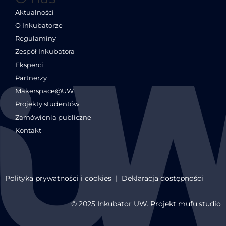
Aktualności
O Inkubatorze
Regulaminy
Zespół Inkubatora
Eksperci
Partnerzy
Makerspace@UW
Projekty studentów
Zamówienia publiczne
Kontakt
Polityka prywatności i cookies
|
Deklaracja dostępności
© 2025 Inkubator UW. Projekt mufu.studio