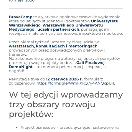
18 maja, 2026
BraveCamp
to wyjątkowe ogólnowarszawskie wydarzenie,
które od lat łączy studentów i doktorantów
Uniwersytetu
Warszawskiego
,
Warszawskiego Uniwersytetu
Medycznego
i
uczelni partnerskich
, pomagając im
rozwijać śmiałe pomysły biznesowe, impaktowe i naukowe.
Przez niemal tydzień uczestnicy biorą udział w
warsztatach, konsultacjach i mentoringach
prowadzonych przez doświadczonych praktyków i
trenerów.
Na zakończenie programu autorzy najlepszych pomysłów
prezentują swoje projekty podczas
Gali Finałowej
DemoNight
– to moment pełen emocji, inspiracji i…
nagród!
Rekrutacja trwa do
12 czerwca 2026 r.
, formularz
zgłoszeniowy:
https://forms.gle/WmFXKQ7y4ANQcpUi6
W tej edycji wprowadzamy
trzy obszary rozwoju
projektów:
Projekt biznesowy – przedsięwzięcie nastawione na