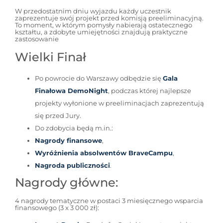
W przedostatnim dniu wyjazdu każdy uczestnik
zaprezentuje swój projekt przed komisją preeliminacyjną.
To moment, w którym pomysły nabierają ostatecznego
kształtu, a zdobyte umiejętności znajdują praktyczne
zastosowanie
Wielki Finał
Po powrocie do Warszawy odbędzie się
Gala
Finałowa DemoNight
, podczas której najlepsze
projekty wyłonione w preeliminacjach zaprezentują
się przed Jury.
Do zdobycia będą m.in.:
Nagrody finansowe
,
Wyróżnienia absolwentów BraveCampu
,
Nagroda publiczności
.
Nagrody główne:
4 nagrody tematyczne w postaci 3 miesięcznego wsparcia
finansowego (3 x 3 000 zł):