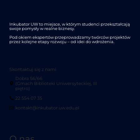
Inkubator UW to miejsce, w którym studenci przekształcają
swoje pomysły w realne biznesy.
Pod okiem ekspertów przeprowadzamy twórców projektów
przez kolejne etapy rozwoju – od idei do wdrożenia.
Skontaktuj się z nami
Dobra 56/66
(Gmach Biblioteki Uniwersyteckiej, III
piętro)
22 554 07 35
kontakt@inkubator.uw.edu.pl
O nas