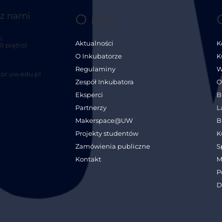
 z nami
O nas
i
Aktualności
K
I piętro)
O Inkubatorze
K
Regulaminy
W
or.uw.edu.pl
Zespół Inkubatora
O
Eksperci
B
Partnerzy
L
Makerspace@UW
B
Projekty studentów
K
Zamówienia publiczne
S
Kontakt
M
P
D