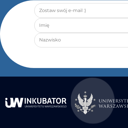
Adres e-mail
*
Imię
Nazwisko