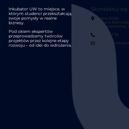
Skontaktuj się
Inkubator UW to miejsce, w
którym studenci przekształcają
swoje pomysły w realne
Dobra 56/66
biznesy.
(Gmach Bibliotek
Uniwersyteckiej, II
Pod okiem ekspertów
22 554 07 35
przeprowadzamy twórców
projektów przez kolejne etapy
kontakt@inkubat
rozwoju – od idei do wdrożenia.