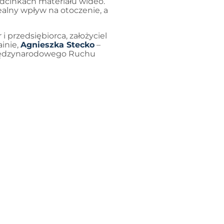
odcinkach materiału wideo.
ealny wpływ na otoczenie, a
 i przedsiębiorca, założyciel
ainie,
Agnieszka Stecko
–
Międzynarodowego Ruchu