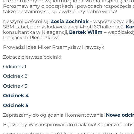
Prezentujemy nową formułę Idea Mixera: inspirujące r
Porozmawiamy o początkach i powodach rozpoczęcia dział
także postaramy się sprawdzić, czy dobro wraca!
Naszymi gośćmi są:
Zosia Zochniak
– współzałożycielk
SBM Label, pomysłodawca akcji #Hot16Challenge2,
Kar
konsultantka w Nieagencji,
Bartek Wilim
– współzałoż
Latających Plecaczków.
Prowadzi Idea Mixer Przemysław Krawczyk.
Zobacz pierwsze odcinki:
Odcinek 1
Odcinek 2
Odcinek 3
Odcinek 4
Odcinek 5
Zapraszamy do oglądania i komentowania!
Nowe odcin
Będziemy Was inspirować do działania! Koniecznie obse