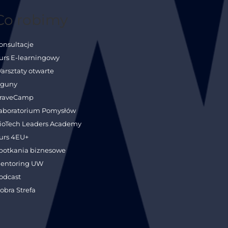
Co robimy
onsultacje
urs E-learningowy
arsztaty otwarte
guny
raveCamp
aboratorium Pomysłów
ioTech Leaders Academy
urs 4EU+
potkania biznesowe
entoring UW
odcast
obra Strefa