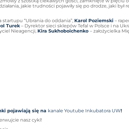
ozmowy z szóstką ciekawych gości, zamknięte w pięciu 
ania, jakie trudności pojawiły się po drodze, jaki był r
a startupu “Ubrania do oddania”,
Karol Poziemski
– raper
ol Turek
– Dyrektor sieci sklepów Tefal w Polsce i na Ukr
yciel Nieagencji,
Kira Sukhoboichenko
– założycielka 
ki pojawiają się na
kanale Youtube Inkubatora UW
!
rwujcie nasz cykl!