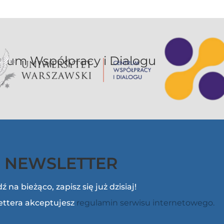
or UW jest sekcją Centrum Współpracy i Dialogu
NEWSLETTER
ź na bieżąco, zapisz się już dzisiaj!
lettera akceptujesz
regulamin serwisu internetowego.