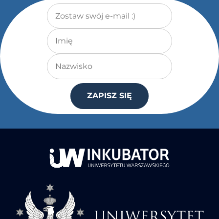
Adres e-mail
*
Imię
Nazwisko
ZAPISZ SIĘ