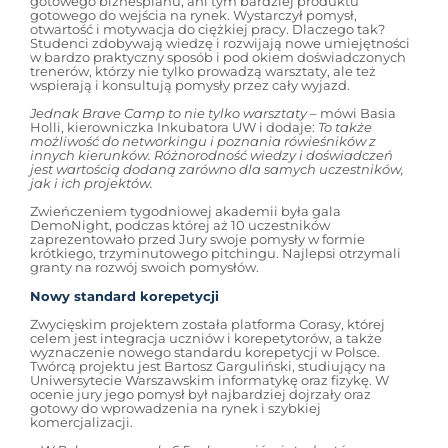
gotowego biznesplanu, ani tym bardziej produktu
gotowego do wejścia na rynek. Wystarczył pomysł,
otwartość i motywacja do ciężkiej pracy. Dlaczego tak?
Studenci zdobywają wiedzę i rozwijają nowe umiejętności
w bardzo praktyczny sposób i pod okiem doświadczonych
trenerów, którzy nie tylko prowadzą warsztaty, ale też
wspierają i konsultują pomysły przez cały wyjazd.
Jednak Brave Camp to nie tylko warsztaty
– mówi Basia
Holli, kierowniczka Inkubatora UW i dodaje:
To także
możliwość do networkingu i poznania rówieśników z
innych kierunków. Różnorodność wiedzy i doświadczeń
jest wartością dodaną zarówno dla samych uczestników,
jak i ich projektów.
Zwieńczeniem tygodniowej akademii była gala
DemoNight, podczas której aż 10 uczestników
zaprezentowało przed Jury swoje pomysły w formie
krótkiego, trzyminutowego pitchingu. Najlepsi otrzymali
granty na rozwój swoich pomysłów.
Nowy standard korepetycji
Zwycięskim projektem została platforma Corasy, której
celem jest integracja uczniów i korepetytorów, a także
wyznaczenie nowego standardu korepetycji w Polsce.
Twórcą projektu jest Bartosz Garguliński, studiujący na
Uniwersytecie Warszawskim informatykę oraz fizykę. W
ocenie jury jego pomysł był najbardziej dojrzały oraz
gotowy do wprowadzenia na rynek i szybkiej
komercjalizacji.