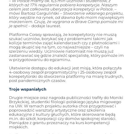
–
W Polsce mamy ok. 6,5 mln uczniów i studentów, z
których aż 17% regularnie pobiera korepetycje. Naszym
celem jest całkowita uberyzacja korepetycji w Polsce.
–
mówi Bartosz Gargulińśki –
Stworzenie własnego projektu,
który wejdzie na rynek, od dawna było moim największym
marzeniem. Czuję, że wygrana w Brave Camp pomoże mi
je spełnić
– dodaje laureat.
Platforma Corasy sprawiają, że korepetytorzy nie muszą
szukać uczniów, borykać się z problemami takimi jak
kolizje terminów zajęć kalendarzach czy z płatnościami i
mogą skupić się na tym, co najważniejsze – czyli na
szerzeniu wiedzy. Uczniowie natomiast nie muszą już
zastanawiać się gdzie znaleźć specjalistę, który pomoże im
w przygotowaniu do egzaminu.
Ułatwienie dostępu do edukacji jest misją, która połączyła
4-osobowy zespół programistyczny i 25-osobowy zespół
korepetytorski do stworzenia platformy na miarę trudnych,
post pandemicznych czasów.
Troje wspaniałych
Drugie miejsce oraz nagroda publiczności trafiły do Moniki
Brzykckiej, studentki filologii polskiego języka migowego
na UW. W ramach projektu autorka chce przygotować i
poprowadzić warsztaty artystyczne oraz szkolenia
edukacyjne z kultury głuchych, które skierowane będą
m.in. do szkół, korporacji czy domów spokojnej starości.
Pieniądze z grantu przeznaczy na kurs kompetencji
miękkich.