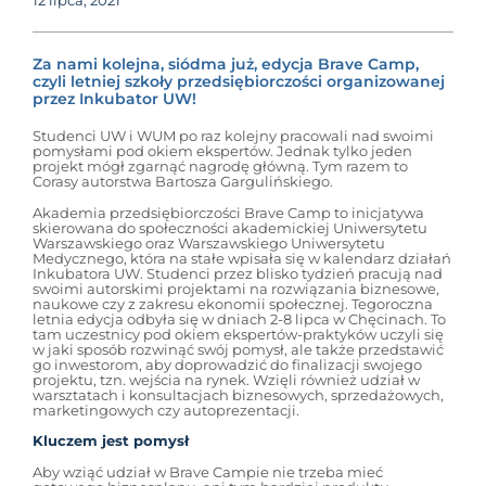
12 lipca, 2021
Za nami kolejna, siódma już, edycja Brave Camp,
czyli letniej szkoły przedsiębiorczości organizowanej
przez Inkubator UW!
Studenci UW i WUM po raz kolejny pracowali nad swoimi
pomysłami pod okiem ekspertów. Jednak tylko jeden
projekt mógł zgarnąć nagrodę główną. Tym razem to
Corasy autorstwa Bartosza Gargulińskiego.
Akademia przedsiębiorczości Brave Camp to inicjatywa
skierowana do społeczności akademickiej Uniwersytetu
Warszawskiego oraz Warszawskiego Uniwersytetu
Medycznego, która na stałe wpisała się w kalendarz działań
Inkubatora UW. Studenci przez blisko tydzień pracują nad
swoimi autorskimi projektami na rozwiązania biznesowe,
naukowe czy z zakresu ekonomii społecznej. Tegoroczna
letnia edycja odbyła się w dniach 2-8 lipca w Chęcinach. To
tam uczestnicy pod okiem ekspertów-praktyków uczyli się
w jaki sposób rozwinąć swój pomysł, ale także przedstawić
go inwestorom, aby doprowadzić do finalizacji swojego
projektu, tzn. wejścia na rynek. Wzięli również udział w
warsztatach i konsultacjach biznesowych, sprzedażowych,
marketingowych czy autoprezentacji.
Kluczem jest pomysł
Aby wziąć udział w Brave Campie nie trzeba mieć