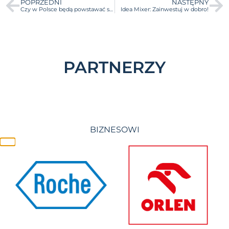
POPRZEDNI
NASTĘPNY
Czy w Polsce będą powstawać startupy akademickie? Zapoznajcie się z raportem JustStart. Przedsiębiorczość studencka, czyli…
Idea Mixer: Zainwestuj w dobro!
PARTNERZY
BIZNESOWI