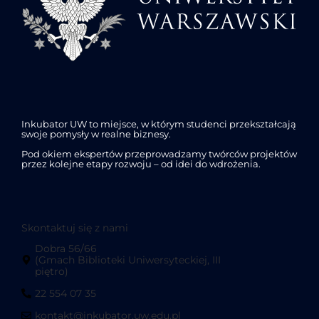
Inkubator UW to miejsce, w którym studenci przekształcają
swoje pomysły w realne biznesy.
Pod okiem ekspertów przeprowadzamy twórców projektów
przez kolejne etapy rozwoju – od idei do wdrożenia.
Skontaktuj się z nami
Dobra 56/66
(Gmach Biblioteki Uniwersyteckiej, III
piętro)
22 554 07 35
kontakt@inkubator.uw.edu.pl