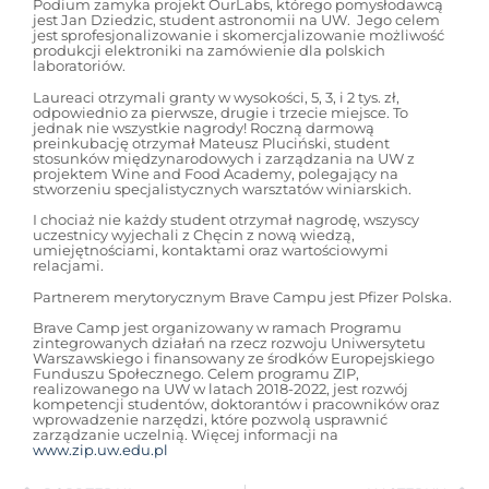
Podium zamyka projekt OurLabs, którego pomysłodawcą
jest Jan Dziedzic, student astronomii na UW. Jego celem
jest sprofesjonalizowanie i skomercjalizowanie możliwość
produkcji elektroniki na zamówienie dla polskich
laboratoriów.
Laureaci otrzymali granty w wysokości, 5, 3, i 2 tys. zł,
odpowiednio za pierwsze, drugie i trzecie miejsce. To
jednak nie wszystkie nagrody! Roczną darmową
preinkubację otrzymał Mateusz Pluciński, student
stosunków międzynarodowych i zarządzania na UW z
projektem Wine and Food Academy, polegający na
stworzeniu specjalistycznych warsztatów winiarskich.
I chociaż nie każdy student otrzymał nagrodę, wszyscy
uczestnicy wyjechali z Chęcin z nową wiedzą,
umiejętnościami, kontaktami oraz wartościowymi
relacjami.
Partnerem merytorycznym Brave Campu jest Pfizer Polska.
Brave Camp jest organizowany w ramach Programu
zintegrowanych działań na rzecz rozwoju Uniwersytetu
Warszawskiego i finansowany ze środków Europejskiego
Funduszu Społecznego. Celem programu ZIP,
realizowanego na UW w latach 2018-2022, jest rozwój
kompetencji studentów, doktorantów i pracowników oraz
wprowadzenie narzędzi, które pozwolą usprawnić
zarządzanie uczelnią. Więcej informacji na
www.zip.uw.edu.pl