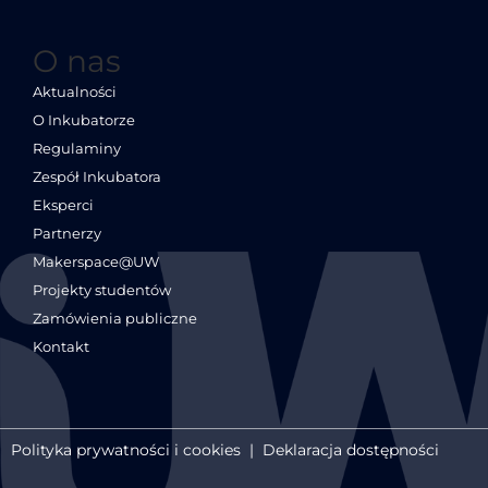
O nas
Aktualności
O Inkubatorze
Regulaminy
Zespół Inkubatora
Eksperci
Partnerzy
Makerspace@UW
Projekty studentów
Zamówienia publiczne
Kontakt
Polityka prywatności i cookies
|
Deklaracja dostępności