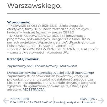
Warszawskiego.
W programie:
– PIERWSZE KROKI W BIZNESIE: „Moja droga do
efektywnej firmy. Turkusowe zarządzanie w praktyce i
krytyce” – Andrzej Jeznach – prezes GERSO
– JAK SFINANSOWAĆ SWÓJ BIZNES? (prezentacje
programów, pozwalających ubiegać się o fundusze w
ramach projektów „Wsparcie w starcie”, „Przedsiębiorcza
Polska Wschodnia – Turystyka”, „Jeremie2”)
– CZY KREATYWNOŚCI W BIZNESIE MOŻNA SIĘ NAUCZYĆ?
– warsztat kreatywności Inkubatora UW.
Przeczytaj również:
Zapraszamy na 9. Forum Rozwoju Mazowsza!
Dorota Jankowska laureatką trzeciej edycji BraveCamp!
Zapraszamy studentów oraz absolwentów, którzy już
prowadzą lub planują założyć działalność gospodarczą.
Liczba miejsc ograniczona. O udziale decyduje kolejność
zgłoszeń. Na wydarzenie obowiązuje rejestracja pod
adresem:
REJESTRACJA
POPRZEDNI
NASTĘPNY
IDEA MIXER – JAK ZARABIAĆ W SIECI?
Zrealizuj praktyki w Inkubatorze UW!