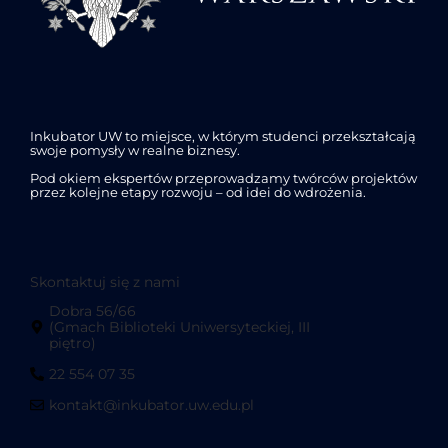
Inkubator UW to miejsce, w którym studenci przekształcają
swoje pomysły w realne biznesy.
Pod okiem ekspertów przeprowadzamy twórców projektów
przez kolejne etapy rozwoju – od idei do wdrożenia.
Skontaktuj się z nami
Dobra 56/66
(Gmach Biblioteki Uniwersyteckiej, III
piętro)
22 554 07 35
kontakt@inkubator.uw.edu.pl