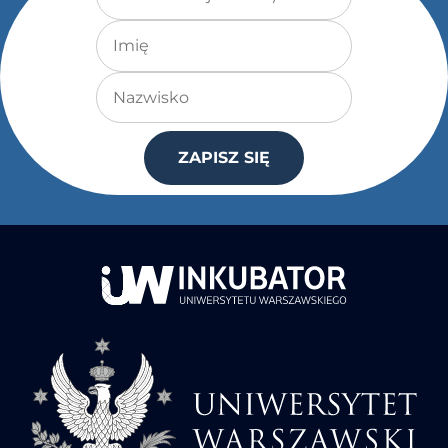
Imię
Nazwisko
ZAPISZ SIĘ