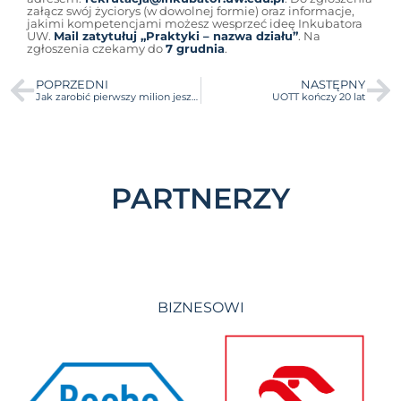
załącz swój życiorys (w dowolnej formie) oraz informacje,
jakimi kompetencjami możesz wesprzeć ideę Inkubatora
UW.
Mail zatytułuj „Praktyki – nazwa działu”
. Na
zgłoszenia czekamy do
7 grudnia
.
POPRZEDNI
NASTĘPNY
Jak zarobić pierwszy milion jeszcze na studiach? – spotkanie „Dzień Dobry Biznes”
UOTT kończy 20 lat
PARTNERZY
BIZNESOWI