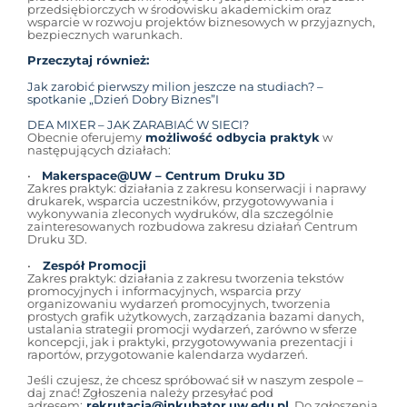
przedsiębiorczych w środowisku akademickim oraz
wsparcie w rozwoju projektów biznesowych w przyjaznych,
bezpiecznych warunkach.
Przeczytaj również:
Jak zarobić pierwszy milion jeszcze na studiach? –
spotkanie „Dzień Dobry Biznes”
I
DEA MIXER – JAK ZARABIAĆ W SIECI?
Obecnie oferujemy
możliwość odbycia praktyk
w
następujących działach:
•
Makerspace@UW – Centrum Druku 3D
Zakres praktyk: działania z zakresu konserwacji i naprawy
drukarek, wsparcia uczestników, przygotowywania i
wykonywania zleconych wydruków, dla szczególnie
zainteresowanych rozbudowa zakresu działań Centrum
Druku 3D.
•
Zespół Promocji
Zakres praktyk: działania z zakresu tworzenia tekstów
promocyjnych i informacyjnych, wsparcia przy
organizowaniu wydarzeń promocyjnych, tworzenia
prostych grafik użytkowych, zarządzania bazami danych,
ustalania strategii promocji wydarzeń, zarówno w sferze
koncepcji, jak i praktyki, przygotowywania prezentacji i
raportów, przygotowanie kalendarza wydarzeń.
Jeśli czujesz, że chcesz spróbować sił w naszym zespole –
daj znać! Zgłoszenia należy przesyłać pod
adresem:
rekrutacja@inkubator.uw.edu.pl
. Do zgłoszenia