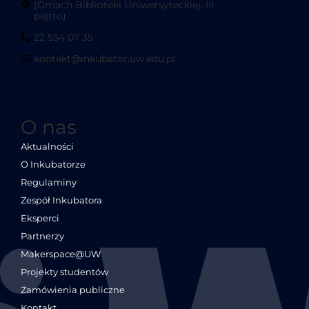
(Gmach Biblioteki Uniwersyteckiej, III
piętro)
22 554 07 35
kontakt@inkubator.uw.edu.pl
O nas
Aktualności
O Inkubatorze
Regulaminy
Zespół Inkubatora
Eksperci
Partnerzy
Makerspace@UW
Projekty studentów
Zamówienia publiczne
Kontakt