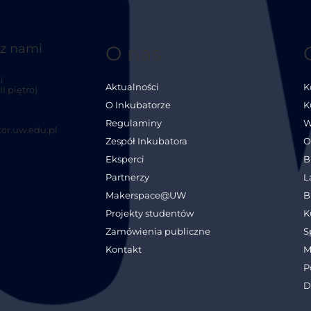
 z nami
O nas
i
Aktualności
K
I piętro)
O Inkubatorze
K
Regulaminy
W
or.uw.edu.pl
Zespół Inkubatora
O
Eksperci
B
Partnerzy
L
Makerspace@UW
B
Projekty studentów
K
Zamówienia publiczne
S
Kontakt
M
P
D