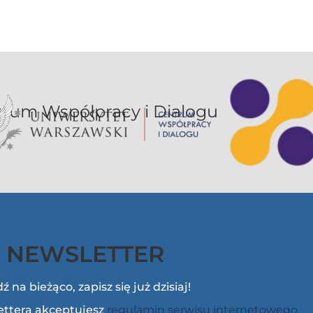
or UW jest sekcją Centrum Współpracy i Dialogu
NEWSLETTER
ź na bieżąco, zapisz się już dzisiaj!
lettera akceptujesz
regulamin serwisu internetowego.