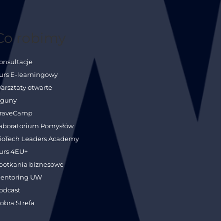
Co robimy
onsultacje
urs E-learningowy
arsztaty otwarte
guny
raveCamp
aboratorium Pomysłów
ioTech Leaders Academy
urs 4EU+
potkania biznesowe
entoring UW
odcast
obra Strefa