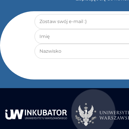
Adres e-mail
*
Imię
Nazwisko