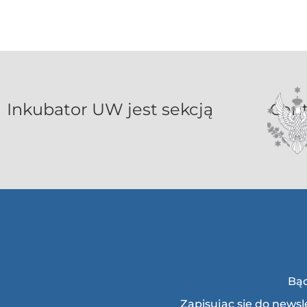
Inkubat
Bąd
Zapisując się do news