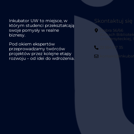
Skontaktuj się
Inkubator UW to miejsce, w
którym studenci przekształcają
swoje pomysły w realne
Dobra 56/66
biznesy.
(Gmach Bibliotek
Uniwersyteckiej, II
Pod okiem ekspertów
22 554 07 35
przeprowadzamy twórców
projektów przez kolejne etapy
kontakt@inkubat
rozwoju – od idei do wdrożenia.