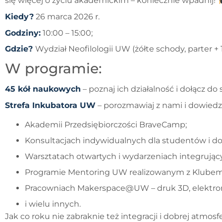
się więcej o życiu akademickim – koniecznie wpadnij!
Kiedy?
26 marca 2026 r.
Godziny:
10:00 – 15:00;
Gdzie?
Wydział Neofilologii UW (żółte schody, parter + 1.
W programie:
45 kół naukowych
– poznaj ich działalność i dołącz d
Strefa Inkubatora UW
– porozmawiaj z nami i dowiedz 
Akademii Przedsiębiorczości BraveCamp;
Konsultacjach indywidualnych dla studentów i 
Warsztatach otwartych i wydarzeniach integrują
Programie Mentoring UW realizowanym z Klube
Pracowniach Makerspace@UW – druk 3D, elektronic
i wielu innych.
Jak co roku nie zabraknie też integracji i dobrej atmo