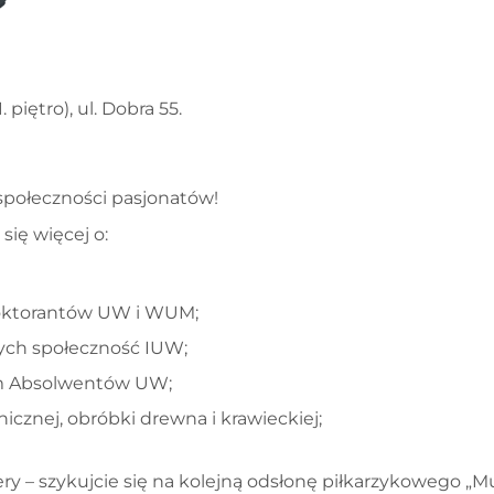
 piętro), ul. Dobra 55.
o społeczności pasjonatów!
się więcej o:
doktorantów UW i WUM;
cych społeczność IUW;
m Absolwentów UW;
znej, obróbki drewna i krawieckiej;
sfery – szykujcie się na kolejną odsłonę piłkarzykowego 