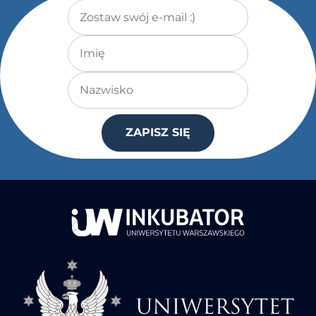
Adres e-mail
*
Imię
Nazwisko
ZAPISZ SIĘ