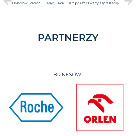
Honorowi Patroni 15. edycji Akademii Przedsiębiorczości BraveCamp!
Już po raz czwarty zapraszamy na Targi Kół Naukowych UW!
PARTNERZY
BIZNESOWI