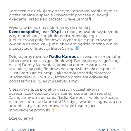
Serdecznie dziękujemy naszym Patronom Medialnym za
profesjonalne wsparcie i obecność podczas 15. edycji
Akademii Przedsiębiorczości BraveCamp! 🎙
Wyrazy wdzięczności kierujemy do redakcji
Rzeczpospolitej
oraz
RP.pl
za relacjonowanie wydarzenia,
w tym publikację artykułu podsumowującego
jubileuszową galę finałową. Wypatrujcie papierowego
wydania dziennika – już niebawem będzie można w nim
przeczytać o 15. edycji BraveCamp.
Dziękujemy również
Radiu Kampus
za wsparcie medialne
i obecność podczas gali finałowej. Dziękujemy za gościnę
naszej Doroty Marszałek, która na antenie zaprosiła
słuchaczy na galę finałową oraz opowiedziała o raporcie
„Just Start: BraveCamp – Akademia Przedsiębiorczości
Studenckiej 2017–2025”, którego premiera odbyła się
podczas finału 15. edycji BraveCamp.
Cieszymy się, że projekty naszych uczestników i
uczestniczek spotkały się z zainteresowaniem redakcji.
Zachęcamy do słuchania Radia Kampus – wiele wskazuje
na to, że laureaci i laureatki 15. edycji wkrótce zagoszczą na
antenie, aby zaprezentować swoje inspirujące i
innowacyjne pomysły.
Dziękujemy!
POPRZEDNI
NASTĘPNY