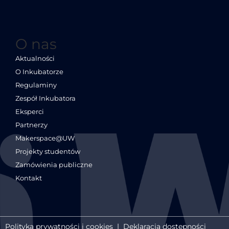
O nas
Aktualności
O Inkubatorze
Regulaminy
Zespół Inkubatora
Eksperci
Partnerzy
Makerspace@UW
Projekty studentów
Zamówienia publiczne
Kontakt
Polityka prywatności i cookies
|
Deklaracja dostępności