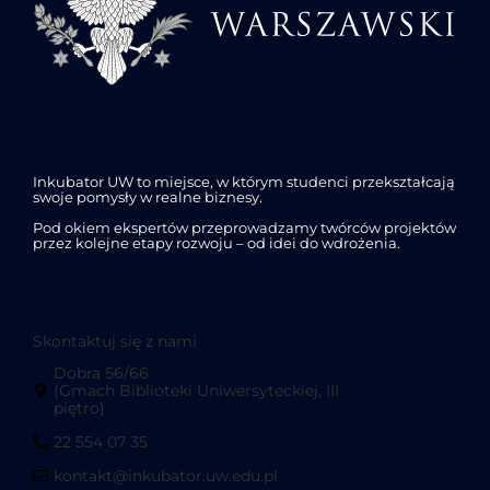
Inkubator UW to miejsce, w którym studenci przekształcają
swoje pomysły w realne biznesy.
Pod okiem ekspertów przeprowadzamy twórców projektów
przez kolejne etapy rozwoju – od idei do wdrożenia.
Skontaktuj się z nami
Dobra 56/66
(Gmach Biblioteki Uniwersyteckiej, III
piętro)
22 554 07 35
kontakt@inkubator.uw.edu.pl