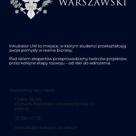
Inkubator UW to miejsce, w którym studenci przekształcają
swoje pomysły w realne biznesy.
Pod okiem ekspertów przeprowadzamy twórców projektów
przez kolejne etapy rozwoju – od idei do wdrożenia.
Skontaktuj się z nami
Dobra 56/66
(Gmach Biblioteki Uniwersyteckiej, III
piętro)
22 554 07 35
kontakt@inkubator.uw.edu.pl