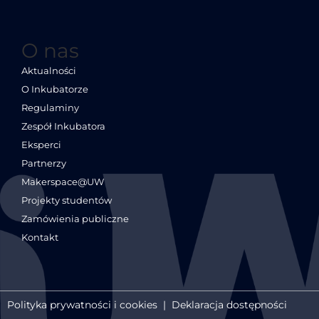
O nas
Aktualności
O Inkubatorze
Regulaminy
Zespół Inkubatora
Eksperci
Partnerzy
Makerspace@UW
Projekty studentów
Zamówienia publiczne
Kontakt
Polityka prywatności i cookies
|
Deklaracja dostępności