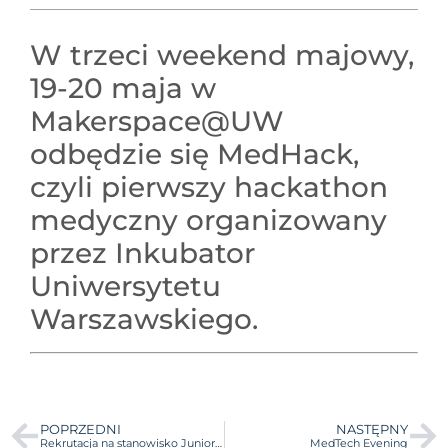
W trzeci weekend majowy,
19-20 maja w
Makerspace@UW
odbędzie się MedHack,
czyli pierwszy hackathon
medyczny organizowany
przez Inkubator
Uniwersytetu
Warszawskiego.
POPRZEDNI
NASTĘPNY
Rekrutacja na stanowisko Junior Project Managera
MedTech Evening