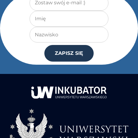
Imię
Nazwisko
ZAPISZ SIĘ