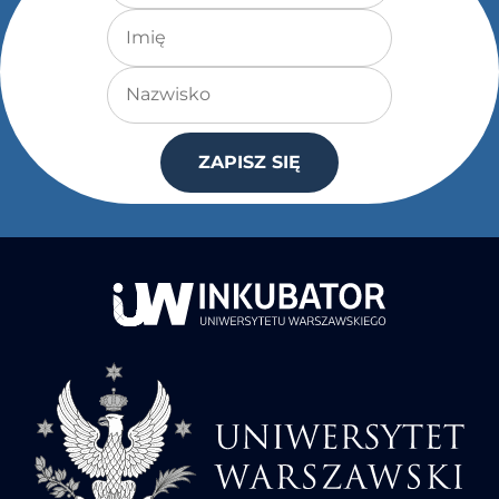
Imię
Nazwisko
ZAPISZ SIĘ