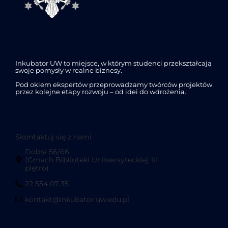
Inkubator UW to miejsce, w którym studenci przekształcają
swoje pomysły w realne biznesy.
Pod okiem ekspertów przeprowadzamy twórców projektów
przez kolejne etapy rozwoju – od idei do wdrożenia.
Skontaktuj się z nami
Dobra 56/66
(Gmach Biblioteki Uniwersyteckiej, III
piętro)
22 554 07 35
kontakt@inkubator.uw.edu.pl