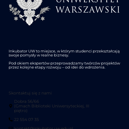
Inkubator UW to miejsce, w którym studenci przekształcają
swoje pomysły w realne biznesy.
Pod okiem ekspertów przeprowadzamy twórców projektów
przez kolejne etapy rozwoju – od idei do wdrożenia.
Skontaktuj się z nami
Dobra 56/66
(Gmach Biblioteki Uniwersyteckiej, III
piętro)
22 554 07 35
kontakt@inkubator.uw.edu.pl