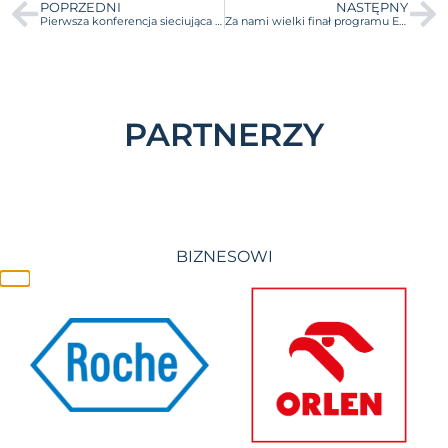
POPRZEDNI
NASTĘPNY
Pierwsza konferencja sieciująca Akademickie Inkubatory Przedsiębiorczości już za nami!
Za nami wielki finał programu Entrepreneurial & Intrapreneurial Project Management (EIPM) 4EU+ w Pradze!
PARTNERZY
BIZNESOWI