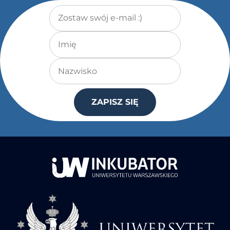
Adres e-mail
*
Imię
Nazwisko
ZAPISZ SIĘ