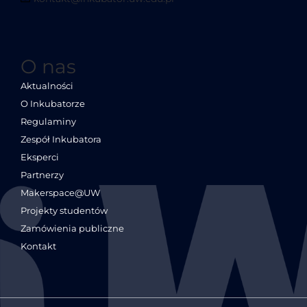
O nas
Aktualności
O Inkubatorze
Regulaminy
Zespół Inkubatora
Eksperci
Partnerzy
Makerspace@UW
Projekty studentów
Zamówienia publiczne
Kontakt