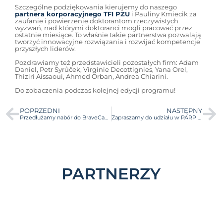
Szczególne podziękowania kierujemy do naszego
partnera korporacyjnego TFI PZU
i Pauliny Kmiecik za
zaufanie i powierzenie doktorantom rzeczywistych
wyzwań, nad którymi doktoranci mogli pracować przez
ostatnie miesiące. To właśnie takie partnerstwa pozwalają
tworzyć innowacyjne rozwiązania i rozwijać kompetencje
przyszłych liderów.
Pozdrawiamy też przedstawicieli pozostałych firm: Adam
Daniel, Petr Syrůček, Virginie Decottignies, Yana Orel,
Thiziri Aissaoui, Ahmed Orban, Andrea Chiarini.
Do zobaczenia podczas kolejnej edycji programu!
POPRZEDNI
NASTĘPNY
Przedłużamy nabór do BraveCamp ZIP 2.0 – zgłoś się do 10 lipca!
Zapraszamy do udziału w PARP Future Camp 2026!
PARTNERZY