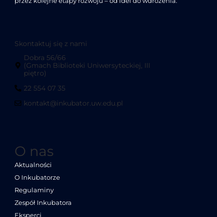
przez kolejne etapy rozwoju – od idei do wdrożenia.
Skontaktuj się z nami
Dobra 56/66
(Gmach Biblioteki Uniwersyteckiej, III
piętro)
22 554 07 35
kontakt@inkubator.uw.edu.pl
O nas
Aktualności
O Inkubatorze
Regulaminy
Zespół Inkubatora
Eksperci