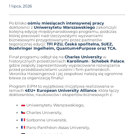
1 lipca, 2026
Po blisko
ośmiu miesiącach intensywnej pracy
doktoranci z
Uniwersytetu Warszawskiego
zakończyli
kolejną edycję międzynarodowego programu, podczas
której pracowali nad rzeczywistymi wyzwaniami
biznesowymi przygotowanymi przez partnerów
tegorocznej edycji:
TFI PZU, Česká spořitelna, SUEZ,
Boehringer Ingelheim, Quantum4Purpose oraz TCA.
Finał programu odbył się na
Charles University
w
historycznych przestrzeniach
Karolinum
i
Schebek Palace
,
gdzie zespoły zaprezentowały wypracowane rozwiązania
przed przedstawicielami uczelni i firm partnerskich.
Veronika Haissingerová i jej zespołowi należą się ogromne
brawa za organizację finału!
Program EIPM to wyjątkowa inicjatywa realizowana w
ramach
4EU+ European University Alliance
, która łączy
doktorantów, naukowców i ekspertów biznesowych z:
Uniwersytetu Warszawskiego,
Charles University,
Sorbonne Université,
Paris-Panthéon-Assas University,