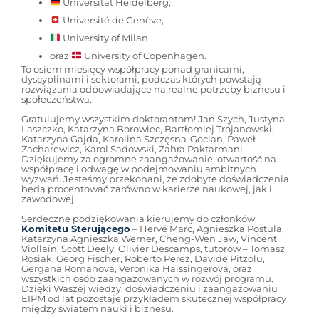
Universität Heidelberg,
Université de Genève,
University of Milan
oraz
University of Copenhagen.
To osiem miesięcy współpracy ponad granicami,
dyscyplinami i sektorami, podczas których powstają
rozwiązania odpowiadające na realne potrzeby biznesu i
społeczeństwa.
Gratulujemy wszystkim doktorantom! Jan Szych, Justyna
Laszczko, Katarzyna Borowiec, Bartłomiej Trojanowski,
Katarzyna Gajda, Karolina Szczęsna-Goclan, Paweł
Zacharewicz, Karol Sadowski, Zahra Paktarmani.
Dziękujemy za ogromne zaangażowanie, otwartość na
współpracę i odwagę w podejmowaniu ambitnych
wyzwań. Jesteśmy przekonani, że zdobyte doświadczenia
będą procentować zarówno w karierze naukowej, jak i
zawodowej.
Serdeczne podziękowania kierujemy do członków
Komitetu Sterującego
– Hervé Marc, Agnieszka Postula,
Katarzyna Agnieszka Werner, Cheng-Wen Jaw, Vincent
Viollain, Scott Deely, Olivier Descamps, tutorów – Tomasz
Rosiak, Georg Fischer, Roberto Perez, Davide Pitzolu,
Gergana Romanova, Veronika Haissingerová, oraz
wszystkich osób zaangażowanych w rozwój programu.
Dzięki Waszej wiedzy, doświadczeniu i zaangażowaniu
EIPM od lat pozostaje przykładem skutecznej współpracy
między światem nauki i biznesu.