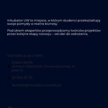
Inkubator UW to miejsce, w którym studenci przekształcają
swoje pomysły w realne biznesy.
Pod okiem ekspertów przeprowadzamy twórców projektów
przez kolejne etapy rozwoju – od idei do wdrożenia.
Skontaktuj się z nami
Dobra 56/66
(Gmach Biblioteki Uniwersyteckiej, III
piętro)
22 554 07 35
kontakt@inkubator.uw.edu.pl