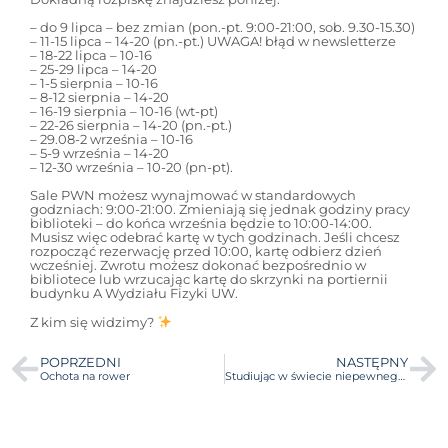
– do 9 lipca – bez zmian (pon.-pt. 9:00-21:00, sob. 9.30-15.30)
– 11-15 lipca – 14-20 (pn.-pt.) UWAGA! błąd w newsletterze
– 18-22 lipca – 10-16
– 25-29 lipca – 14-20
– 1-5 sierpnia – 10-16
– 8-12 sierpnia – 14-20
– 16-19 sierpnia – 10-16 (wt-pt)
– 22-26 sierpnia – 14-20 (pn.-pt.)
– 29.08-2 września – 10-16
– 5-9 września – 14-20
– 12-30 września – 10-20 (pn-pt).
Sale PWN możesz wynajmować w standardowych
godzniach: 9:00-21:00. Zmieniają się jednak godziny pracy
biblioteki – do końca września będzie to 10:00-14:00.
Musisz więc odebrać kartę w tych godzinach. Jeśli chcesz
rozpocząć rezerwację przed 10:00, kartę odbierz dzień
wcześniej. Zwrotu możesz dokonać bezpośrednio w
bibliotece lub wrzucając kartę do skrzynki na portiernii
budynku A Wydziału Fizyki UW.
Z kim się widzimy?
POPRZEDNI
NASTĘPNY
Ochota na rower
Studiując w świecie niepewnego jutra: perspektywy, sprawczość i wizje przyszłość według studentów UW i WUM, czyli raport JustStart2