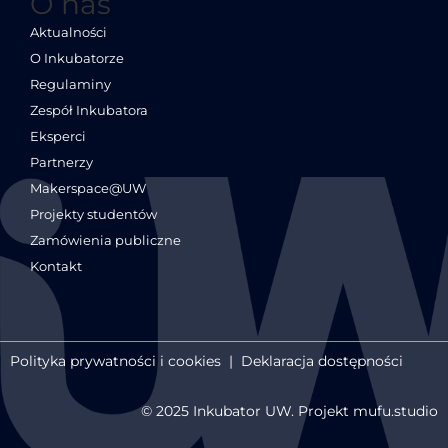
O nas
Aktualności
O Inkubatorze
Regulaminy
Zespół Inkubatora
Eksperci
Partnerzy
Makerspace@UW
Projekty studentów
Zamówienia publiczne
Kontakt
Polityka prywatności i cookies
|
Deklaracja dostępności
© 2025 Inkubator UW. Projekt mufu.studio