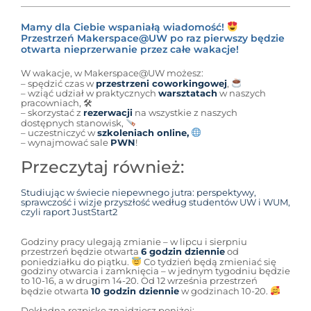
Mamy dla Ciebie wspaniałą wiadomość!
Przestrzeń Makerspace@UW po raz pierwszy będzie
otwarta nieprzerwanie przez całe wakacje!
W wakacje, w Makerspace@UW możesz:
– spędzić czas w
przestrzeni coworkingowej
,
– wziąć udział w praktycznych
warsztatach
w naszych
pracowniach, 🛠
– skorzystać z
rezerwacji
na wszystkie z naszych
dostępnych stanowisk,
– uczestniczyć w
szkoleniach online,
– wynajmować sale
PWN
!
Przeczytaj również:
Studiując w świecie niepewnego jutra: perspektywy,
sprawczość i wizje przyszłość według studentów UW i WUM,
czyli raport JustStart2
Godziny pracy ulegają zmianie – w lipcu i sierpniu
przestrzeń będzie otwarta
6 godzin dziennie
od
poniedziałku do piątku.
Co tydzień będą zmieniać się
godziny otwarcia i zamknięcia – w jednym tygodniu będzie
to 10-16, a w drugim 14-20. Od 12 września przestrzeń
będzie otwarta
10 godzin dziennie
w godzinach 10-20.
Dokładną rozpiskę znajdziesz poniżej: