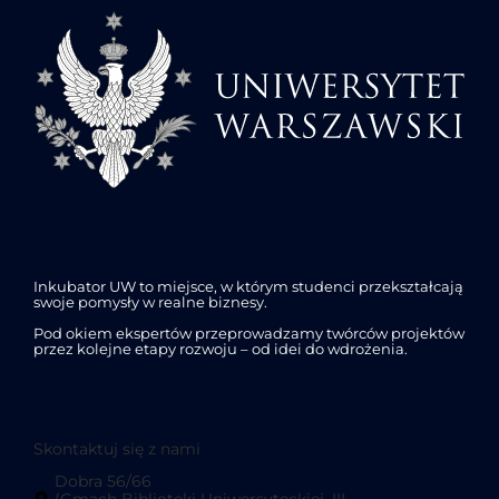
Inkubator UW to miejsce, w którym studenci przekształcają
swoje pomysły w realne biznesy.
Pod okiem ekspertów przeprowadzamy twórców projektów
przez kolejne etapy rozwoju – od idei do wdrożenia.
Skontaktuj się z nami
Dobra 56/66
(Gmach Biblioteki Uniwersyteckiej, III