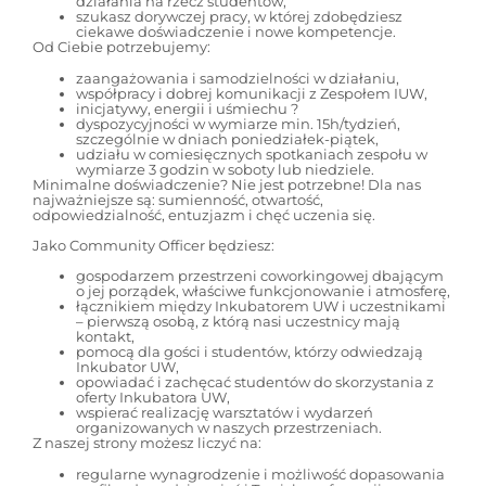
działania na rzecz studentów,
szukasz dorywczej pracy, w której zdobędziesz
ciekawe doświadczenie i nowe kompetencje.
Od Ciebie potrzebujemy:
zaangażowania i samodzielności w działaniu,
współpracy i dobrej komunikacji z Zespołem IUW,
inicjatywy, energii i uśmiechu ?
dyspozycyjności w wymiarze min. 15h/tydzień,
szczególnie w dniach poniedziałek-piątek,
udziału w comiesięcznych spotkaniach zespołu w
wymiarze 3 godzin w soboty lub niedziele.
Minimalne doświadczenie? Nie jest potrzebne! Dla nas
najważniejsze są: sumienność, otwartość,
odpowiedzialność, entuzjazm i chęć uczenia się.
Jako Community Officer będziesz:
gospodarzem przestrzeni coworkingowej dbającym
o jej porządek, właściwe funkcjonowanie i atmosferę,
łącznikiem między Inkubatorem UW i uczestnikami
– pierwszą osobą, z którą nasi uczestnicy mają
kontakt,
pomocą dla gości i studentów, którzy odwiedzają
Inkubator UW,
opowiadać i zachęcać studentów do skorzystania z
oferty Inkubatora UW,
wspierać realizację warsztatów i wydarzeń
organizowanych w naszych przestrzeniach.
Z naszej strony możesz liczyć na:
regularne wynagrodzenie i możliwość dopasowania