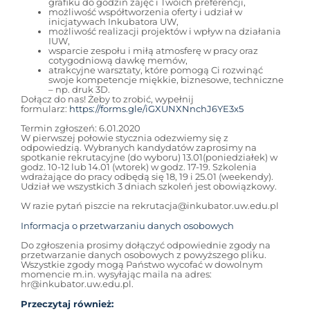
grafiku do godzin zajęć i Twoich preferencji,
możliwość współtworzenia oferty i udział w
inicjatywach Inkubatora UW,
możliwość realizacji projektów i wpływ na działania
IUW,
wsparcie zespołu i miłą atmosferę w pracy oraz
cotygodniową dawkę memów,
atrakcyjne warsztaty, które pomogą Ci rozwinąć
swoje kompetencje miękkie, biznesowe, techniczne
– np. druk 3D.
Dołącz do nas! Żeby to zrobić, wypełnij
formularz:
https://forms.gle/iGXUNXNnchJ6YE3x5
Termin zgłoszeń: 6.01.2020
W pierwszej połowie stycznia odezwiemy się z
odpowiedzią. Wybranych kandydatów zaprosimy na
spotkanie rekrutacyjne (do wyboru) 13.01(poniedziałek) w
godz. 10-12 lub 14.01 (wtorek) w godz. 17-19. Szkolenia
wdrażające do pracy odbędą się 18, 19 i 25.01 (weekendy).
Udział we wszystkich 3 dniach szkoleń jest obowiązkowy.
W razie pytań piszcie na rekrutacja@inkubator.uw.edu.pl
Informacja o przetwarzaniu danych osobowych
Do zgłoszenia prosimy dołączyć odpowiednie zgody na
przetwarzanie danych osobowych z powyższego pliku.
Wszystkie zgody mogą Państwo wycofać w dowolnym
momencie m.in. wysyłając maila na adres:
hr@inkubator.uw.edu.pl.
Przeczytaj również: