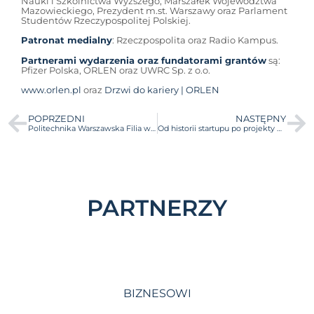
Nauki i Szkolnictwa Wyższego, Marszałek Województwa
Mazowieckiego, Prezydent m.st. Warszawy oraz Parlament
Studentów Rzeczypospolitej Polskiej.
Patronat medialny
: Rzeczpospolita oraz Radio Kampus.
Partnerami wydarzenia oraz fundatorami grantów
są:
Pfizer Polska, ORLEN oraz UWRC Sp. z o.o.
www.orlen.pl
oraz
Drzwi do kariery | ORLEN
POPRZEDNI
NASTĘPNY
Politechnika Warszawska Filia w Płocku dołącza do programu BraveCamp dzięki współpracy z ORLENEM!
Od historii startupu po projekty human centric – start 14. edycji BraveCamp!
PARTNERZY
BIZNESOWI