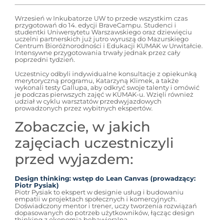
Wrzesień w Inkubatorze UW to przede wszystkim czas
przygotowań do 14. edycji BraveCampu. Studenci i
studentki Uniwersytetu Warszawskiego oraz dziewięciu
uczelni partnerskich już jutro wyruszą do Mazurskiego
Centrum Bioróżnorodności i Edukacji KUMAK w Urwitałcie.
Intensywne przygotowania trwały jednak przez cały
poprzedni tydzień.
Uczestnicy odbyli indywidualne konsultacje z opiekunką
merytoryczną programu, Katarzyną Klimek, a także
wykonali testy Gallupa, aby odkryć swoje talenty i omówić
je podczas pierwszych zajęć w KUMAK-u. Wzięli również
udział w cyklu warsztatów przedwyjazdowych
prowadzonych przez wybitnych ekspertów.
Zobaczcie, w jakich
zajęciach uczestniczyli
przed wyjazdem:
Design thinking: wstęp do Lean Canvas (prowadzący:
Piotr Pysiak)
Piotr Pysiak to ekspert w designie usług i budowaniu
empatii w projektach społecznych i komercyjnych.
Doświadczony mentor i trener, uczy tworzenia rozwiązań
dopasowanych do potrzeb użytkowników, łącząc design
thinking z ekonomią behawioralną.