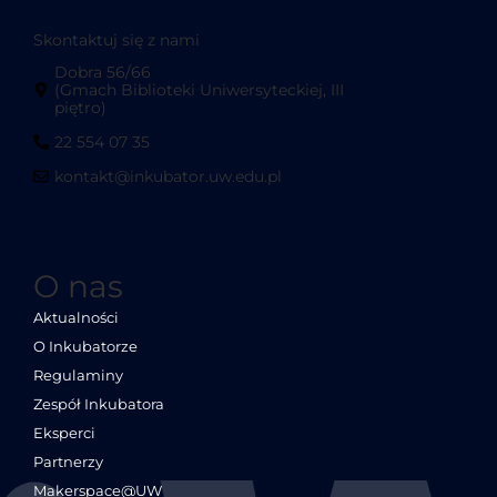
Skontaktuj się z nami
Dobra 56/66
(Gmach Biblioteki Uniwersyteckiej, III
piętro)
22 554 07 35
kontakt@inkubator.uw.edu.pl
O nas
Aktualności
O Inkubatorze
Regulaminy
Zespół Inkubatora
Eksperci
Partnerzy
Makerspace@UW