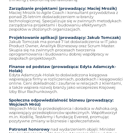
Zarządzanie projektami (prowadzący: Maciej Mrozik)
Maciej Mrozik to Agile Coach i konsultant przywództwa z
ponad 25-letnim doświadczeniem w branży
technologicznej. Specjalizuje się w zwinnych metodykach
zarządzania projektami i budowaniu efektywnych
zespołów w złożonych organizacjach.
Projektowanie aplikacji (prowadzący: Jakub Tomczak)
Jakub Tomczak ma ponad 7 lat doświadczenia w IT jako
Product Owner, Analityk Biznesowy oraz Scrum Master.
Skupia się na zwinnych procesach tworzenia
oprogramowania i budowaniu dobrej współpracy w
zespołach projektowych.
Finanse od podstaw (prowadząca: Edyta Adamczyk-
Holak)
Edyta Adamczyk-Holak to doświadczona księgowa
wspierająca firmy w rozliczeniach, podatkach i księgowości
online. Ceni dokładność i zaufanie w relacjach z klientami,
a także wspiera rozwój branży jako wiceprezes Krajowej
Izby Biur Rachunkowych.
Społeczna odpowiedzialność biznesu (prowadzący:
Wojciech Mróz)
Wojciech Mróz to przedsiębiorca i doradca w Ashoka.org,
wspierający przedsiębiorców społecznych. Współtworzył
m.in. Kodillę, TestArmy i fundację Everest, promując
pozytywne zmiany w biznesie i społeczeństwie.
Patronat honorowy
nad wydarzeniem objęli: Minister