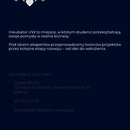
Inkubator UW to miejsce, w którym studenci przekształcają
swoje pomysły w realne biznesy.
Pod okiem ekspertów przeprowadzamy twórców projektów
przez kolejne etapy rozwoju – od idei do wdrożenia.
Skontaktuj się z nami
Dobra 56/66
(Gmach Biblioteki Uniwersyteckiej, III
piętro)
22 554 07 35
kontakt@inkubator.uw.edu.pl