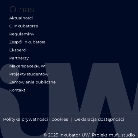
O nas
Aktualności
O Inkubatorze
Regulaminy
Zespół Inkubatora
Eksperci
Partnerzy
Makerspace@UW
Projekty studentów
Zamówienia publiczne
Kontakt
Polityka prywatności i cookies
|
Deklaracja dostępności
© 2025 Inkubator UW. Projekt mufu.studio