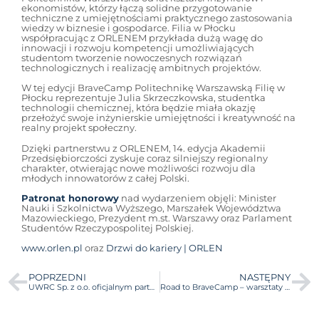
ekonomistów, którzy łączą solidne przygotowanie
techniczne z umiejętnościami praktycznego zastosowania
wiedzy w biznesie i gospodarce. Filia w Płocku
współpracując z ORLENEM przykłada dużą wagę do
innowacji i rozwoju kompetencji umożliwiających
studentom tworzenie nowoczesnych rozwiązań
technologicznych i realizację ambitnych projektów.
W tej edycji BraveCamp Politechnikę Warszawską Filię w
Płocku reprezentuje Julia Skrzeczkowska, studentka
technologii chemicznej, która będzie miała okazję
przełożyć swoje inżynierskie umiejętności i kreatywność na
realny projekt społeczny.
Dzięki partnerstwu z ORLENEM, 14. edycja Akademii
Przedsiębiorczości zyskuje coraz silniejszy regionalny
charakter, otwierając nowe możliwości rozwoju dla
młodych innowatorów z całej Polski.
Patronat honorowy
nad wydarzeniem objęli: Minister
Nauki i Szkolnictwa Wyższego, Marszałek Województwa
Mazowieckiego, Prezydent m.st. Warszawy oraz Parlament
Studentów Rzeczypospolitej Polskiej.
www.orlen.pl
oraz
Drzwi do kariery | ORLEN
POPRZEDNI
NASTĘPNY
UWRC Sp. z o.o. oficjalnym partnerem w 14. edycji BraveCamp!
Road to BraveCamp – warsztaty przed wyjazdem!