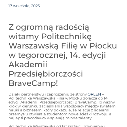
17 września, 2025
Z ogromną radością
witamy Politechnikę
Warszawską Filię w Płocku
w tegorocznej, 14. edycji
Akademii
Przedsiębiorczości
BraveCamp!
Dzięki partnerstwu i zaproszeniu ze strony
ORLEN
–
Politechnika Warszawska Filia w Płocku dołącza do 14.
edycji Akademii Przedsiębiorczości BraveCamp. To ważny
krok w kierunku zacieśniania współpracy między światem
nauki a biznesem, który pokazuje, że relacje z liderami
przemysłu otwierają studentom nowe ścieżki rozwoju, a
najlepsi pracodawcy wspierają młode talenty.
Politechnika Warszawska od lat kształci inżynierów i