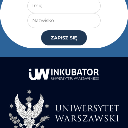
Imię
Nazwisko
ZAPISZ SIĘ