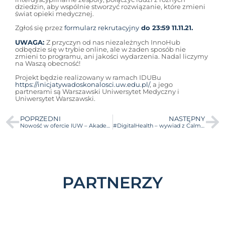
dziedzin, aby wspólnie stworzyć rozwiązanie, które zmieni
świat opieki medycznej.
Zgłoś się przez
formularz rekrutacyjny
do 23:59 11.11.21.
UWAGA:
Z przyczyn od nas niezależnych InnoHub
odbędzie się w trybie online, ale w żaden sposób nie
zmieni to programu, ani jakości wydarzenia. Nadal liczymy
na Waszą obecność!
Projekt będzie realizowany w ramach IDUBu
https://inicjatywadoskonalosci.uw.edu.pl/
, a jego
partnerami są Warszawski Uniwersytet Medyczny i
Uniwersytet Warszawski.
POPRZEDNI
NASTĘPNY
Nowość w ofercie IUW – Akademia Liderów Zmiany Cyfrowej. Startujemy z rekrutacją!
#DigitalHealth – wywiad z Calmsie
PARTNERZY