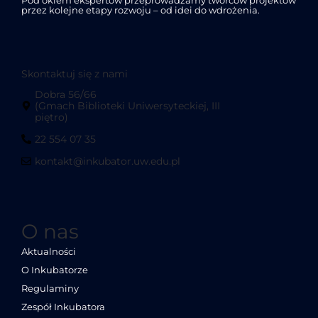
Pod okiem ekspertów przeprowadzamy twórców projektów
przez kolejne etapy rozwoju – od idei do wdrożenia.
Skontaktuj się z nami
Dobra 56/66
(Gmach Biblioteki Uniwersyteckiej, III
piętro)
22 554 07 35
kontakt@inkubator.uw.edu.pl
O nas
Aktualności
O Inkubatorze
Regulaminy
Zespół Inkubatora