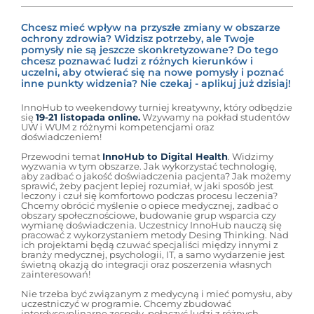
Chcesz mieć wpływ na przyszłe zmiany w obszarze
ochrony zdrowia? Widzisz potrzeby, ale Twoje
pomysły nie są jeszcze skonkretyzowane? Do tego
chcesz poznawać ludzi z różnych kierunków i
uczelni, aby otwierać się na nowe pomysły i poznać
inne punkty widzenia? Nie czekaj - aplikuj już dzisiaj!
InnoHub to weekendowy turniej kreatywny, który odbędzie
się
19-21 listopada online.
Wzywamy na pokład studentów
UW i WUM z różnymi kompetencjami oraz
doświadczeniem!
Przewodni temat
InnoHub to Digital Health
. Widzimy
wyzwania w tym obszarze. Jak wykorzystać technologię,
aby zadbać o jakość doświadczenia pacjenta? Jak możemy
sprawić, żeby pacjent lepiej rozumiał, w jaki sposób jest
leczony i czuł się komfortowo podczas procesu leczenia?
Chcemy obrócić myślenie o opiece medycznej, zadbać o
obszary społecznościowe, budowanie grup wsparcia czy
wymianę doświadczenia. Uczestnicy InnoHub nauczą się
pracować z wykorzystaniem metody Desing Thinking. Nad
ich projektami będą czuwać specjaliści między innymi z
branży medycznej, psychologii, IT, a samo wydarzenie jest
świetną okazją do integracji oraz poszerzenia własnych
zainteresowań!
Nie trzeba być związanym z medycyną i mieć pomysłu, aby
uczestniczyć w programie. Chcemy zbudować
interdyscyplinarne zespoły, połączyć ludzi z różnych