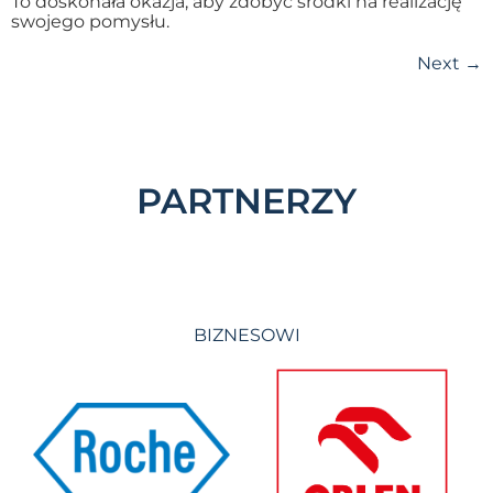
To doskonała okazja, aby zdobyć środki na realizację
swojego pomysłu.
Next
→
PARTNERZY
BIZNESOWI