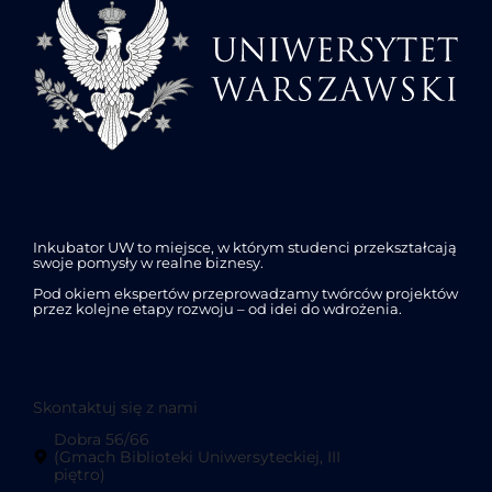
Inkubator UW to miejsce, w którym studenci przekształcają
swoje pomysły w realne biznesy.
Pod okiem ekspertów przeprowadzamy twórców projektów
przez kolejne etapy rozwoju – od idei do wdrożenia.
Skontaktuj się z nami
Dobra 56/66
(Gmach Biblioteki Uniwersyteckiej, III
piętro)