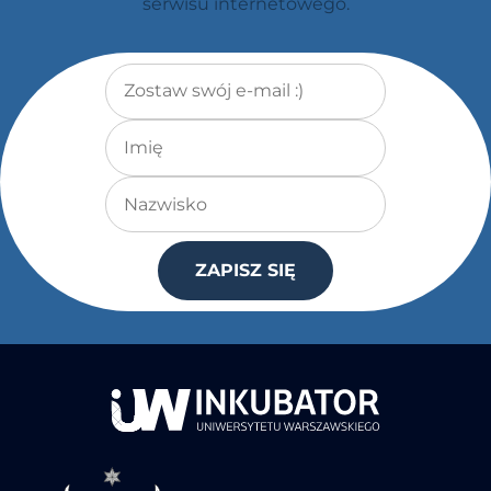
serwisu internetowego.
Adres e-mail
*
Imię
Nazwisko
ZAPISZ SIĘ