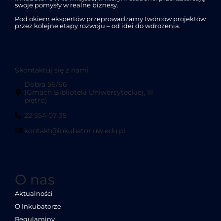
swoje pomysły w realne biznesy.
Pod okiem ekspertów przeprowadzamy twórców projektów
przez kolejne etapy rozwoju – od idei do wdrożenia.
Skontaktuj się z nami
Dobra 56/66
(Gmach Biblioteki Uniwersyteckiej, III
piętro)
22 554 07 35
kontakt@inkubator.uw.edu.pl
O nas
Aktualności
O Inkubatorze
Regulaminy