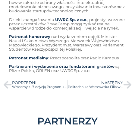
how w zakresie ochrony własności intelektualnej,
modelowania biznesowego, pozyskiwania inwestorów oraz
budowania startupów technologicznych.
Dzięki zaangażowaniu
UWRC Sp. z o.o.
, projekty tworzone
przez uczestników BraveCamp mogą zyskać realne
wsparcie w drodze do komercjalizacji i wejścia na rynek.
Patronat honorowy
nad wydarzeniem objęli: Minister
Nauki i Szkolnictwa Wyższego, Marszałek Województwa
Mazowieckiego, Prezydent m.st. Warszawy oraz Parlament
Studentów Rzeczypospolitej Polskiej.
Patronat medialny
: Rzeczpospolita oraz Radio Kampus.
Partnerami wydarzenia oraz fundatorami grantów
są:
Pfizer Polska, ORLEN oraz UWRC Sp. z o.o.
POPRZEDNI
NASTĘPNY
Wracamy z 7. edycją Programu Grantowego Laboratorium Pomysłów!
Politechnika Warszawska Filia w Płocku dołącza do programu BraveCamp dzięki współpracy z ORLENEM!
PARTNERZY