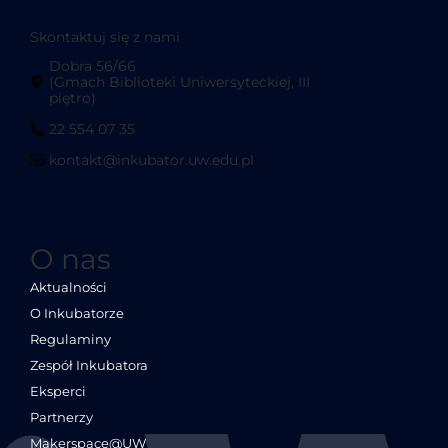
Skontaktuj się z nami
Dobra 56/66
(Gmach Biblioteki Uniwersyteckiej, III
piętro)
22 554 07 35
kontakt@inkubator.uw.edu.pl
O nas
Aktualności
O Inkubatorze
Regulaminy
Zespół Inkubatora
Eksperci
Partnerzy
Makerspace@UW