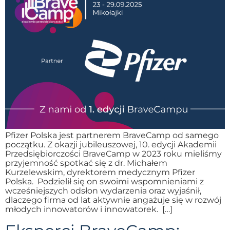
Pfizer Polska jest partnerem BraveCamp od samego
początku. Z okazji jubileuszowej, 10. edycji Akademii
Przedsiębiorczości BraveCamp w 2023 roku mieliśmy
przyjemność spotkać się z dr. Michałem
Kurzelewskim, dyrektorem medycznym Pfizer
Polska. Podzielił się on swoimi wspomnieniami z
wcześniejszych odsłon wydarzenia oraz wyjaśnił,
dlaczego firma od lat aktywnie angażuje się w rozwój
młodych innowatorów i innowatorek. […]