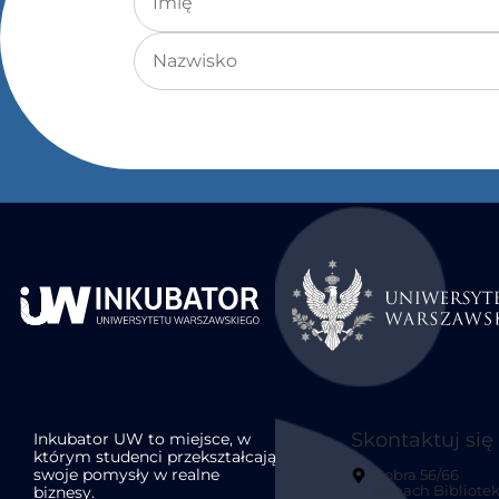
Nazwisko
Skontaktuj się
Inkubator UW to miejsce, w
którym studenci przekształcają
swoje pomysły w realne
Dobra 56/66
biznesy.
(Gmach Bibliotek