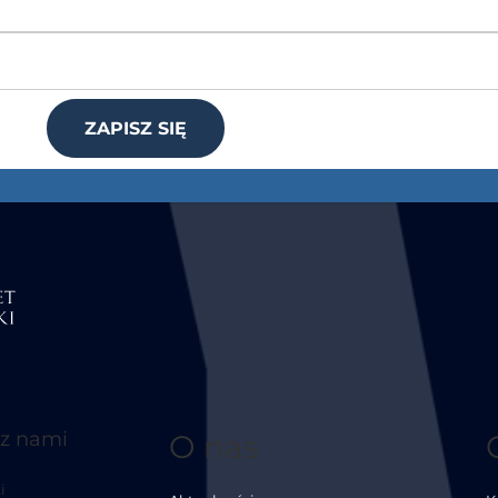
ZAPISZ SIĘ
 z nami
O nas
i