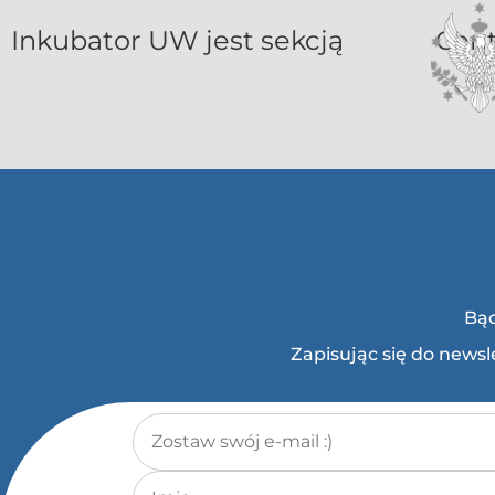
Inkubat
Bąd
Zapisując się do news
Adres e-mail
*
Imię