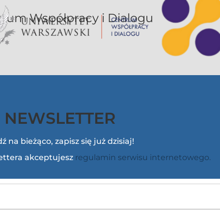
or UW jest sekcją Centrum Współpracy i Dialogu
NEWSLETTER
ź na bieżąco, zapisz się już dzisiaj!
lettera akceptujesz
regulamin serwisu internetowego.