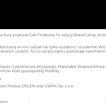
 Jury podczas Gali Finałowej 14. edycji BraveCamp, któr
dziś biorą w nim udział nie tylko studenci i studentki W
eckich uczelni. To, co od początku pozostaje niezmienne,
 Nauki i Szkolnictwa Wyższego, Marszałek Województwa
ntów Rzeczypospolitej Polskiej.
.
fizer Polska, ORLEN oraz UWRC Sp. z o.o.
jektów!