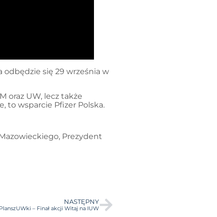
a odbędzie się 29 września w
UM oraz UW, lecz także
 to wsparcie Pfizer Polska.
 Mazowieckiego, Prezydent
NASTĘPNY
PlanszUWki – Finał akcji Witaj na IUW