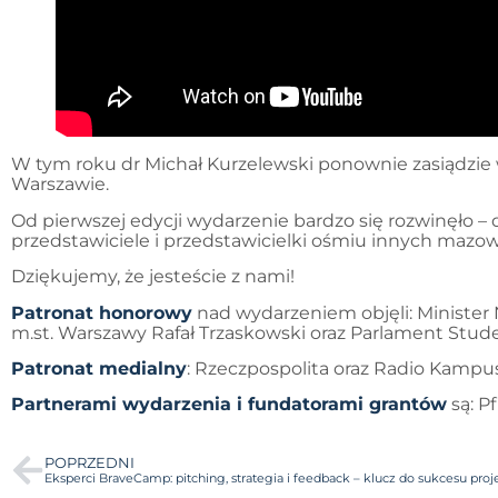
W tym roku dr Michał Kurzelewski ponownie zasiądzie w
Warszawie.
Od pierwszej edycji wydarzenie bardzo się rozwinęło – 
przedstawiciele i przedstawicielki ośmiu innych mazowi
Dziękujemy, że jesteście z nami!
Patronat honorowy
nad wydarzeniem objęli: Minister
m.st. Warszawy Rafał Trzaskowski oraz Parlament Stude
Patronat medialny
: Rzeczpospolita oraz Radio Kampus
Partnerami wydarzenia i fundatorami grantów
są: P
POPRZEDNI
Eksperci BraveCamp: pitching, strategia i feedback – klucz do sukcesu pro