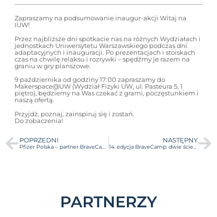
Zapraszamy na podsumowanie inaugur-akcji Witaj na
IUW!
Przez najbliższe dni spotkacie nas na różnych Wydziałach i
jednostkach Uniwersytetu Warszawskiego podczas dni
adaptacyjnych i inauguracji. Po prezentacjach i stoiskach
czas na chwilę relaksu i rozrywki – spędźmy je razem na
graniu w gry planszowe.
9 października od godziny 17:00 zapraszamy do
Makerspace@UW (Wydział Fizyki UW, ul. Pasteura 5, 1
piętro), będziemy na Was czekać z grami, poczęstunkiem i
naszą ofertą.
Przyjdź, poznaj, zainspiruj się i zostań.
Do zobaczenia!
POPRZEDNI
NASTĘPNY
Pfizer Polska – partner BraveCamp od pierwszej edycji!
14. edycja BraveCamp: dwie ścieżki, 30 projektów i nowa formuła wsparcia dla młodych innowatorów!
PARTNERZY