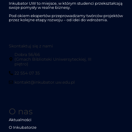
Inkubator UW to miejsce, w którym studenci przekształcają
swoje pomysły w realne biznesy.
Pod okiem ekspertów przeprowadzamy twórców projektów
przez kolejne etapy rozwoju – od idei do wdrożenia.
Skontaktuj się z nami
Dobra 56/66
(Gmach Biblioteki Uniwersyteckiej, III
piętro)
22 554 07 35
kontakt@inkubator.uw.edu.pl
O nas
Aktualności
O Inkubatorze