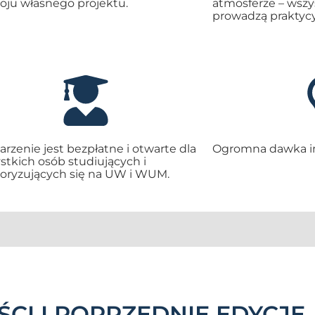
oju własnego projektu.
atmosferze – wszys
prowadzą praktycy
rzenie jest bezpłatne i otwarte dla
Ogromna dawka ins
stkich osób studiujących i
oryzujących się na UW i WUM.
CI I POPRZEDNIE EDYCJE