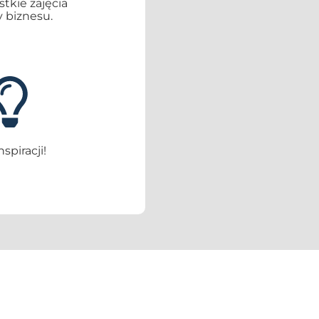
tkie zajęcia
 biznesu.
piracji!