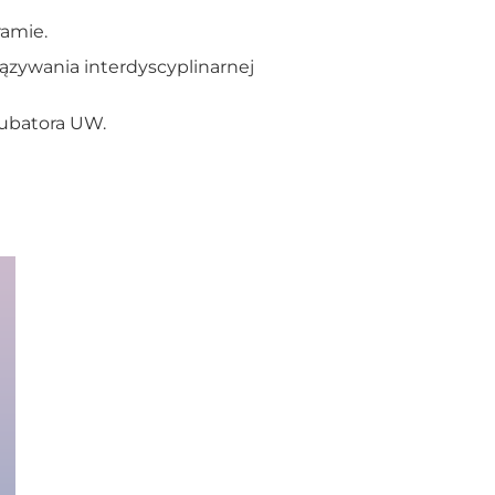
ramie.
iązywania interdyscyplinarnej
nkubatora UW.