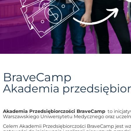
BraveCamp
Akademia przedsiębior
Akademia Przedsiębiorczości BraveCamp
t
o inicja
Warszawskiego Uniwersytetu Medycznego oraz uczelni
Celem Akademii Przedsiębiorczości BraveCamp jest w