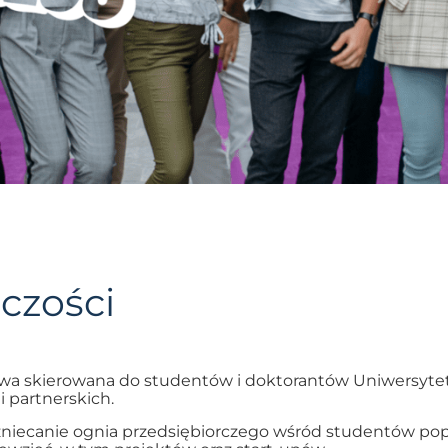
czości
tywa skierowana do studentów i doktorantów Uniwersyt
 partnerskich.
zniecanie ognia przedsiębiorczego wśród studentów po