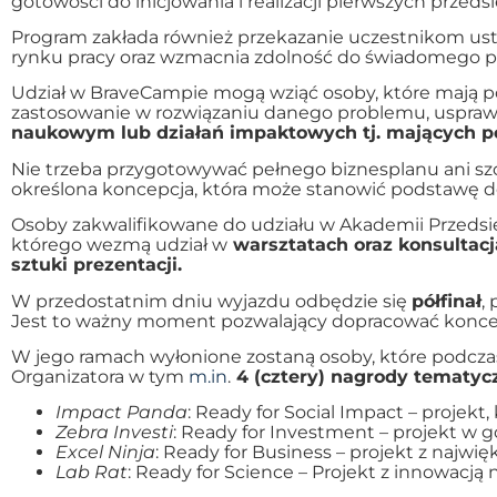
gotowości do inicjowania i realizacji pierwszych przed
Program zakłada również przekazanie uczestnikom ust
rynku pracy oraz wzmacnia zdolność do świadomego p
Udział w BraveCampie mogą wziąć osoby, które mają p
zastosowanie w rozwiązaniu danego problemu, usprawn
naukowym lub działań impaktowych tj. mających p
Nie trzeba przygotowywać pełnego biznesplanu ani sz
określona koncepcja, która może stanowić podstawę do
Osoby zakwalifikowane do udziału w Akademii Przedsi
którego wezmą udział w
warsztatach oraz konsultacj
sztuki prezentacji.
W przedostatnim dniu wyjazdu odbędzie się
półfinał
,
Jest to ważny moment pozwalający dopracować koncep
W jego ramach wyłonione zostaną osoby, które podcz
Organizatora w tym
m.in
.
4 (cztery) nagrody tematycz
Impact Panda
: Ready for Social Impact – proje
Zebra Investi
: Ready for Investment – projekt w g
Excel Ninja
: Ready for Business – projekt z naj
Lab Rat
: Ready for Science – Projekt z innowacją