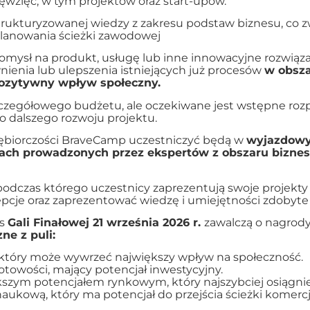
sięwzięć, w tym projektów oraz start-upów.
rukturyzowanej wiedzy z zakresu podstaw biznesu, co 
lanowania ścieżki zawodowej
omysł na produkt, usługę lub inne innowacyjne rozwiąz
ienia lub ulepszenia istniejących już procesów
w obsz
ozytywny wpływ społeczny.
czegółowego budżetu, ale oczekiwane jest wstępne roz
 dalszego rozwoju projektu.
ęb
iorczości BraveCamp uczestniczyć będą w
wyjazdowy
ach prowadzonych przez ekspertów z obszaru biznesu,
 podczas którego uczestnicy zaprezentują swoje projekty
cje oraz zaprezentować wiedzę i umiejętności zdobyte
as
Gali Finałowej 21 września 2026 r.
zawalczą o nagrod
ne z puli:
kt, który może wywrzeć największy wpływ na
społeczność.
otowości, mający potencjał inwestycyjny.
większym potencjałem rynkowym, który
najszybciej osiągni
 naukową, który ma potencjał do przejścia
ścieżki komercja