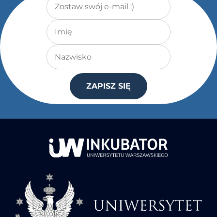
Imię
Nazwisko
ZAPISZ SIĘ