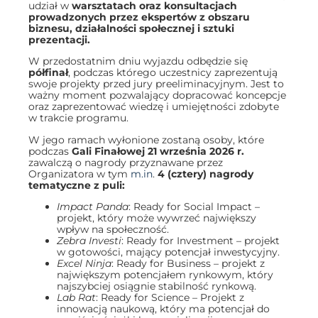
udział w
warsztatach oraz konsultacjach
prowadzonych przez ekspertów z obszaru
biznesu, działalności społecznej i sztuki
prezentacji.
W przedostatnim dniu wyjazdu odbędzie się
półfinał
, podczas którego uczestnicy zaprezentują
swoje projekty przed jury preeliminacyjnym. Jest to
ważny moment pozwalający dopracować koncepcje
oraz zaprezentować wiedzę i umiejętności zdobyte
w trakcie programu.
W jego ramach wyłonione zostaną osoby, które
podczas
Gali Finałowej 21 września 2026 r.
zawalczą o nagrody przyznawane przez
Organizatora w tym
m.in
.
4 (cztery) nagrody
tematyczne z puli:
Impact Panda
: Ready for Social Impact –
projekt, który może wywrzeć największy
wpływ na
społeczność.
Zebra Investi
: Ready for Investment – projekt
w gotowości, mający potencjał inwestycyjny.
Excel Ninja
: Ready for Business – projekt z
największym potencjałem rynkowym, który
najszybciej osiągnie stabilność rynkową.
Lab Rat
: Ready for Science – Projekt z
innowacją naukową, który ma potencjał do