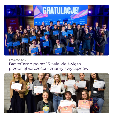
17/02/2026
BraveCamp po raz 15.: wielkie święto
przedsiębiorczości – znamy zwycięzców!