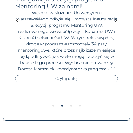
Mentoring UW za nami!
Koo
stu
tów
Wczoraj w Muzeum Uniwersytetu
Warszawskiego odbyła się uroczysta inauguracja
Ink
6. edycji programu Mentoring UW,
d
ł
realizowanego we współpracy Inkubatora UW i
ły i
Klubu Absolwentów UW. W tym roku wspólną
ab.
drogę w programie rozpoczęły 34 pary
pr
mentoringowe, które przez najbliższe miesiące
pro
i
będą odkrywać, jak wiele mogą nauczyć się w
dla 
ktor
trakcie tego procesu. Wydarzenie prowadziły
lub
ykle
Dorota Marszałek, koordynatorka programu […]
siat
Czytaj dalej