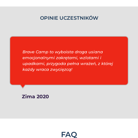
OPINIE UCZESTNIKÓW
Brave Camp to wyboista droga usiana
emocjonalnymi zakrętami, wzlotami i
upadkami, przygoda pełna wrażeń, z której
każdy wraca zwycięzcą!
Zima 2020
FAQ