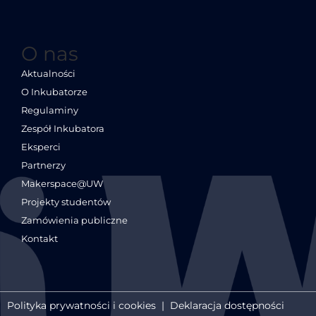
O nas
Aktualności
O Inkubatorze
Regulaminy
Zespół Inkubatora
Eksperci
Partnerzy
Makerspace@UW
Projekty studentów
Zamówienia publiczne
Kontakt
Polityka prywatności i cookies
|
Deklaracja dostępności