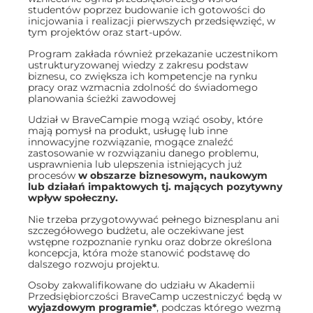
studentów poprzez budowanie ich gotowości do
inicjowania i realizacji pierwszych przedsięwzięć, w
tym projektów oraz start-upów.
Program zakłada również przekazanie uczestnikom
ustrukturyzowanej wiedzy z zakresu podstaw
biznesu, co zwiększa ich kompetencje na rynku
pracy oraz wzmacnia zdolność do świadomego
planowania ścieżki zawodowej
Udział w BraveCampie mogą wziąć osoby, które
mają pomysł na produkt, usługę lub inne
innowacyjne rozwiązanie, mogące znaleźć
zastosowanie w rozwiązaniu danego problemu,
usprawnienia lub ulepszenia istniejących już
procesów
w obszarze biznesowym, naukowym
lub działań impaktowych tj. mających pozytywny
wpływ społeczny.
Nie trzeba przygotowywać pełnego biznesplanu ani
szczegółowego budżetu, ale oczekiwane jest
wstępne rozpoznanie rynku oraz dobrze określona
koncepcja, która może stanowić podstawę do
dalszego rozwoju projektu.
Osoby zakwalifikowane do udziału w Akademii
Przedsięb
iorczości BraveCamp uczestniczyć będą w
wyjazdowym programie*
, podczas którego wezmą