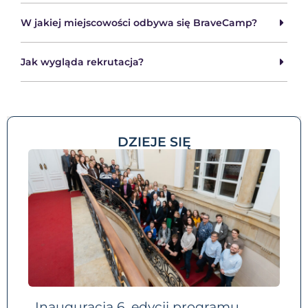
W jakiej miejscowości odbywa się BraveCamp?
Jak wygląda rekrutacja?
DZIEJE SIĘ
Inauguracja 6. edycji programu
Re