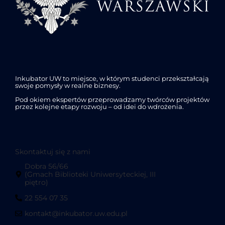
Inkubator UW to miejsce, w którym studenci przekształcają
swoje pomysły w realne biznesy.
Pod okiem ekspertów przeprowadzamy twórców projektów
przez kolejne etapy rozwoju – od idei do wdrożenia.
Skontaktuj się z nami
Dobra 56/66
(Gmach Biblioteki Uniwersyteckiej, III
piętro)
22 554 07 35
kontakt@inkubator.uw.edu.pl