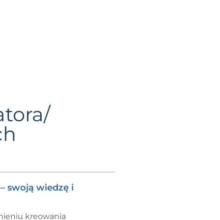
tora/
ch
– swoją wiedzę i
nieniu kreowania