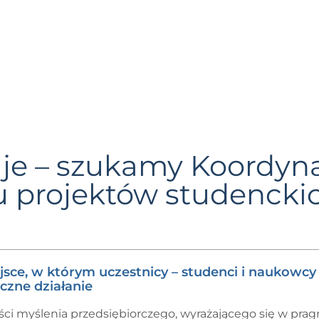
je – szukamy Koordyna
u projektów studencki
ce, w którym uczestnicy – studenci i naukowcy 
czne działanie
ci myślenia przedsiębiorczego, wyrażającego się w prag