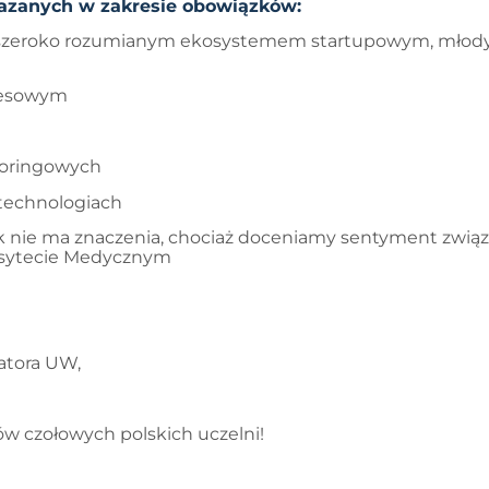
kazanych w zakresie obowiązków:
z szeroko rozumianym ekosystemem startupowym, młody
znesowym
oringowych
technologiach
ek nie ma znaczenia, chociaż doceniamy sentyment zwią
rsytecie Medycznym
batora UW,
ów czołowych polskich uczelni!