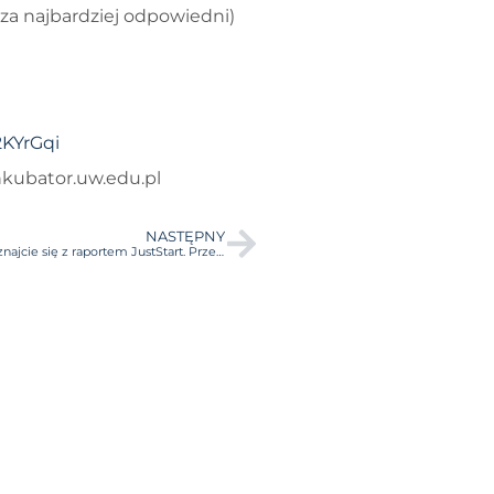
 za najbardziej odpowiedni)
/2KYrGqi
kubator.uw.edu.pl
NASTĘPNY
Czy w Polsce będą powstawać startupy akademickie? Zapoznajcie się z raportem JustStart. Przedsiębiorczość studencka, czyli…