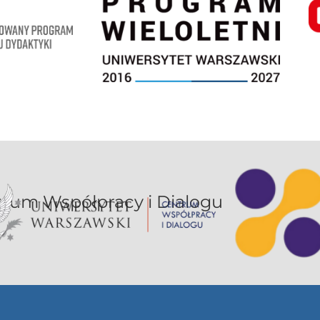
or UW jest sekcją Centrum Współpracy i Dialogu