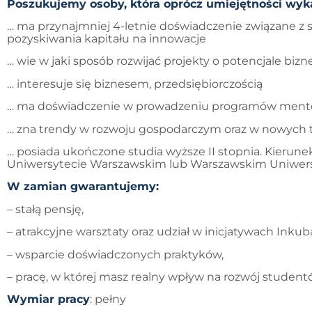
Poszukujemy osoby, która oprócz umiejętności wy
… ma przynajmniej 4-letnie doświadczenie związane 
pozyskiwania kapitału na innowacje
… wie w jaki sposób rozwijać projekty o potencjale bi
… interesuje się biznesem, przedsiębiorczością
… ma doświadczenie w prowadzeniu programów ment
… zna trendy w rozwoju gospodarczym oraz w nowych 
… posiada ukończone studia wyższe II stopnia. Kierun
Uniwersytecie Warszawskim lub Warszawskim Uniwe
W zamian gwarantujemy:
– stałą pensję,
– atrakcyjne warsztaty oraz udział w inicjatywach Inku
– wsparcie doświadczonych praktyków,
– pracę, w której masz realny wpływ na rozwój student
Wymiar pracy
: pełny