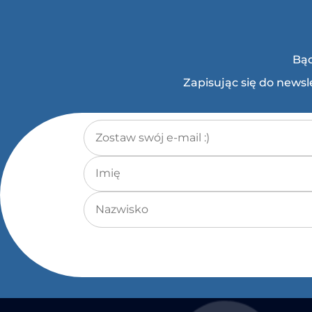
Bąd
Zapisując się do news
Adres e-mail
*
Imię
Nazwisko