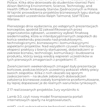
Polsce. Kilka słów skierowała do studentów również Pani
Alison Behling Environment, Science, Technology, and
Health Officer Ambasady Stanów Zjednoczonych w Polsce.
W tajniki prowadzenia projektów biznesowych typu startup
wprowadził uczestników Ralph Talmond, Szef TEDex
Warsaw.
Pierwszego dnia wydarzenia, po wstępnych prezentacjach
konceptów, spośród 32 zakwalifikowanych przez
organizatorów zgłoszeń, uczestnicy wybrali finałową
siedemnastkę, która w interdyscyplinarnych zespołach do
końca weekendu pracowała nad produktowymi,
technologicznymi, biznesowymi i komunikacyjnymi
aspektami projektów. Nad wszystkim czuwali mentorzy –
eksperci praktycy z branży startupowej, doświadczeni w
zakresie biznesu, technologii, komunikacji i budowania
produktu, którzy swoją wiedzą wspierali uczestników w
tych pierwszych zmaganiach z projektami IT.
Zwieńczeniem weekendowych zmagań były prezentacje
końcowe, podczas których uczestnicy pokazali efekty pracy
swoich zespołów. Kilka z nich okazało się sporym
zaskoczeniem – na skutek zebranych doświadczeń
założenia biznesowe zostały kompletnie przeformułowane,
by lepiej dopasować je do realnych warunków rynkowych.
Z 17 realizowanych projektów Jury wyróżniło 4:
Lamb 3.0, czyli nowy model finansowania portali
internetowych oparty na kryptowalutach,
mMD, czyli wykorzystanie technologii mHealth do