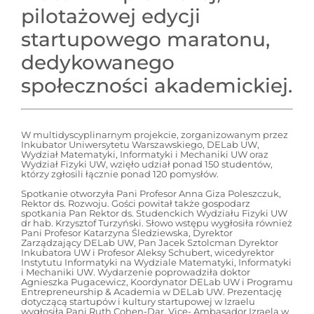
pilotażowej edycji
startupowego maratonu,
dedykowanego
społeczności akademickiej.
W multidyscyplinarnym projekcie, zorganizowanym przez
Inkubator Uniwersytetu Warszawskiego, DELab UW,
Wydział Matematyki, Informatyki i Mechaniki UW oraz
Wydział Fizyki UW, wzięło udział ponad 150 studentów,
którzy zgłosili łącznie ponad 120 pomysłów.
Spotkanie otworzyła Pani Profesor Anna Giza Poleszczuk,
Rektor ds. Rozwoju. Gości powitał także gospodarz
spotkania Pan Rektor ds. Studenckich Wydziału Fizyki UW
dr hab. Krzysztof Turzyński. Słowo wstępu wygłosiła również
Pani Profesor Katarzyna Śledziewska, Dyrektor
Zarządzający DELab UW, Pan Jacek Sztolcman Dyrektor
Inkubatora UW i Profesor Aleksy Schubert, wicedyrektor
Instytutu Informatyki na Wydziale Matematyki, Informatyki
i Mechaniki UW. Wydarzenie poprowadziła doktor
Agnieszka Pugacewicz, Koordynator DELab UW i Programu
Entrepreneurship & Academia w DELab UW. Prezentację
dotyczącą startupów i kultury startupowej w Izraelu
wygłosiła Pani Ruth Cohen-Dar, Vice- Ambasador Izraela w