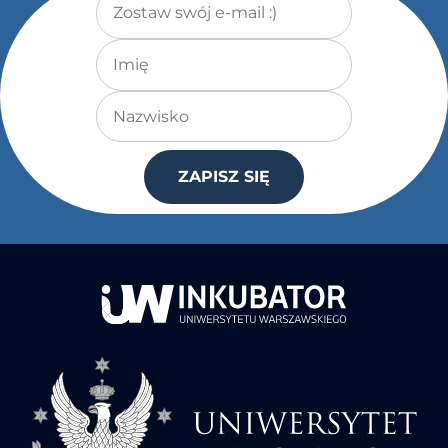
Imię
Nazwisko
ZAPISZ SIĘ