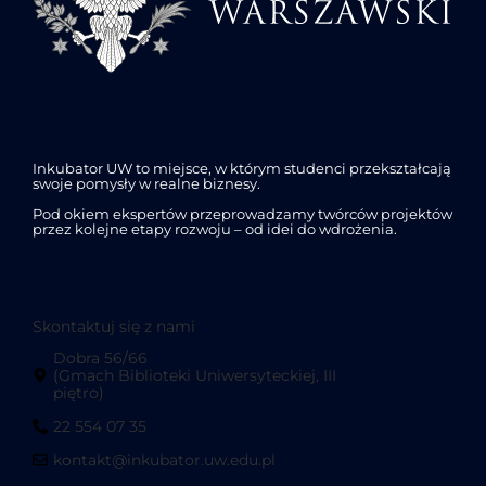
Inkubator UW to miejsce, w którym studenci przekształcają
swoje pomysły w realne biznesy.
Pod okiem ekspertów przeprowadzamy twórców projektów
przez kolejne etapy rozwoju – od idei do wdrożenia.
Skontaktuj się z nami
Dobra 56/66
(Gmach Biblioteki Uniwersyteckiej, III
piętro)
22 554 07 35
kontakt@inkubator.uw.edu.pl