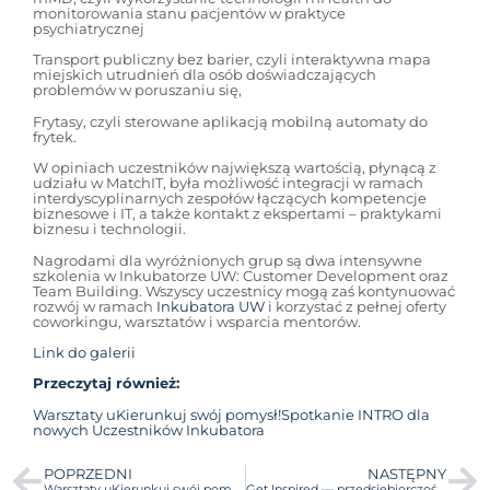
monitorowania stanu pacjentów w praktyce
psychiatrycznej
Transport publiczny bez barier, czyli interaktywna mapa
miejskich utrudnień dla osób doświadczających
problemów w poruszaniu się,
Frytasy, czyli sterowane aplikacją mobilną automaty do
frytek.
W opiniach uczestników największą wartością, płynącą z
udziału w MatchIT, była możliwość integracji w ramach
interdyscyplinarnych zespołów łączących kompetencje
biznesowe i IT, a także kontakt z ekspertami – praktykami
biznesu i technologii.
Nagrodami dla wyróżnionych grup są dwa intensywne
szkolenia w Inkubatorze UW: Customer Development oraz
Team Building. Wszyscy uczestnicy mogą zaś kontynuować
rozwój w ramach
Inkubatora UW
i korzystać z pełnej oferty
coworkingu, warsztatów i wsparcia mentorów.
Link do galerii
Przeczytaj również:
Warsztaty uKierunkuj swój pomysł!
Spotkan
ie INTRO dla
nowych Uczestników Inkubatora
POPRZEDNI
NASTĘPNY
Warsztaty uKierunkuj swój pomysł!
Get Inspired — przedsiębiorczość niejedno ma imię!