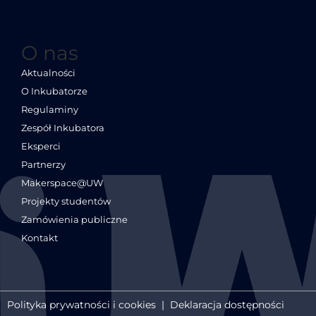
O nas
Aktualności
O Inkubatorze
Regulaminy
Zespół Inkubatora
Eksperci
Partnerzy
Makerspace@UW
Projekty studentów
Zamówienia publiczne
Kontakt
Polityka prywatności i cookies
|
Deklaracja dostępności