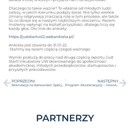
Dlaczego to takie ważne? To właśnie od młodych ludzi
zależy, w jakim kierunku podąży świat. Nie tylko wielkie
zmiany odgrywają znaczącą rolę w tym procesie, ale także
to, co dzieje się w naszym najbliższym otoczeniu. Razem
możemy wpłynąć na kształt przyszłości, dlatego liczy się
każdy głos. Oto link do ankiety:
https://juststartvol2.webankieta.pl/
Ankieta jest otwarta do 31.01.22.
Stańmy się razem częścią czegoś ważnego.
Wyniki posłużą do pracy nad drugą częścią raportu Just
Start! Inkubatora UW skierowanego do społeczności
akademickiej, młodych przedsiębiorców, startupowców i
przyszłych pracodawców.
POPRZEDNI
NASTĘPNY
Rekrutacja na stanowisko: Specjalist(k)a ds. rozwoju społeczności
Program Akceleracyjny – nowość w ofercie Inkubatora!
PARTNERZY