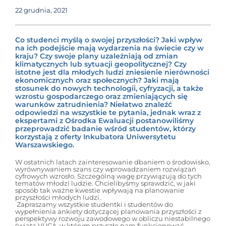
22 grudnia, 2021
Co studenci myślą o swojej przyszłości? Jaki wpływ
na ich podejście mają wydarzenia na świecie czy w
kraju? Czy swoje plany uzależniają od zmian
klimatycznych lub sytuacji geopolitycznej? Czy
istotne jest dla młodych ludzi zniesienie nierówności
ekonomicznych oraz społecznych? Jaki mają
stosunek do nowych technologii, cyfryzacji, a także
wzrostu gospodarczego oraz zmieniających się
warunków zatrudnienia? Niełatwo znaleźć
odpowiedzi na wszystkie te pytania, jednak wraz z
ekspertami z Ośrodka Ewaluacji postanowiliśmy
przeprowadzić badanie wśród studentów, którzy
korzystają z oferty Inkubatora Uniwersytetu
Warszawskiego.
W ostatnich latach zainteresowanie dbaniem o środowisko,
wyrównywaniem szans czy wprowadzaniem rozwiązań
cyfrowych wzrosło. Szczególną wagę przywiązują do tych
tematów młodzi ludzie. Chcielibyśmy sprawdzić, w jaki
sposób tak ważne kwestie wpływają na planowanie
przyszłości młodych ludzi.
Zapraszamy wszystkie studentki i studentów do
wypełnienia ankiety dotyczącej planowania przyszłości z
perspektywy rozwoju zawodowego w obliczu niestabilnego
świata VUCA, w którym przyszło nam funkcjonować.