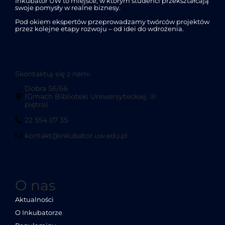
Inkubator UW to miejsce, w którym studenci przekształcają
swoje pomysły w realne biznesy.
Pod okiem ekspertów przeprowadzamy twórców projektów
przez kolejne etapy rozwoju – od idei do wdrożenia.
Skontaktuj się z nami
Dobra 56/66
(Gmach Biblioteki Uniwersyteckiej, III
piętro)
22 554 07 35
kontakt@inkubator.uw.edu.pl
O nas
Aktualności
O Inkubatorze