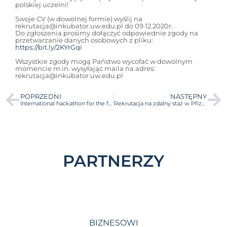
polskiej uczelni!
Swoje CV (w dowolnej formie) wyślij na
rekrutacja@inkubator.uw.edu.pl do 09.12.2020r.
Do zgłoszenia prosimy dołączyć odpowiednie zgody na
przetwarzanie danych osobowych z pliku:
https://bit.ly/2KYrGqi
Wszystkie zgody mogą Państwo wycofać w dowolnym
momencie m.in. wysyłając maila na adres:
rekrutacja@inkubator.uw.edu.pl
POPRZEDNI
NASTĘPNY
International hackathon for the future of education
Rekrutacja na zdalny staż w Pfizer Polska
PARTNERZY
BIZNESOWI