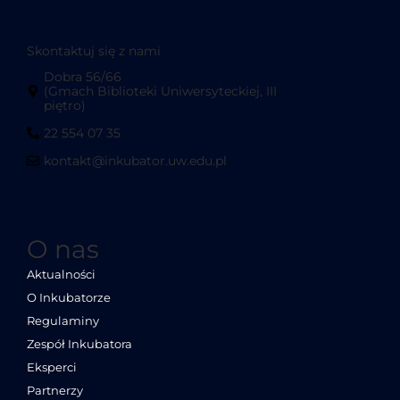
Skontaktuj się z nami
Dobra 56/66
(Gmach Biblioteki Uniwersyteckiej, III
piętro)
22 554 07 35
kontakt@inkubator.uw.edu.pl
O nas
Aktualności
O Inkubatorze
Regulaminy
Zespół Inkubatora
Eksperci
Partnerzy