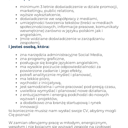
minimum 3 letnie doświadczenie w dziale promocji,
marketingu, public relations,
wyższe wykształcenie,
doświadczenie we współpracy z mediami,
umiejętności tworzenia tekstów (treści w mediach
społecznościowych, informacje prasowe, komunikaty
wewnętrzne) zarówno w języku polskim jak i
angielskim,
(mile widziane doświadczenie w zarządzaniu
zespołem),
i jesteś osobą, która:
zna narzędzia administracyjne Social Media,
zna programy graficzne,
posługuje się biegle językiem angielskim,
ma wysokie poczucie odpowiedzialności za
powierzone zadanie i jego efekty,
potrafi analitycznie myśleć i planować,
ma lekkie pióro,
wychodzi z inicjatywą,
jest samodzielna i umie pracować pod presją czasu,
uwielbia wymyślać i planować nowe działania,
z entuzjazmem i energią podchodzi do nowych
wyzwań i projektów,
a dodatkowo zna branżę startupową i rynek
innowacji
to koniecznie musisz nam wysłać swoje CV, abyśmy mogli
Cię poznać!
W zamian oferujemy pracę w młodym, energicznym,
wesołym i nie bojącym się wyzwań zespole na czołowej