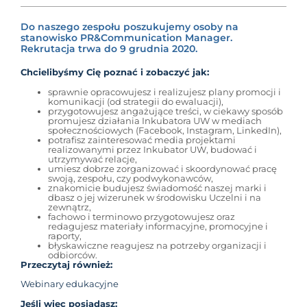
Do naszego zespołu poszukujemy osoby na
stanowisko PR&Communication Manager.
Rekrutacja trwa do 9 grudnia 2020.
Chcielibyśmy Cię poznać i zobaczyć jak:
sprawnie opracowujesz i realizujesz plany promocji i
komunikacji (od strategii do ewaluacji),
przygotowujesz angażujące treści, w ciekawy sposób
promujesz działania Inkubatora UW w mediach
społecznościowych (Facebook, Instagram, LinkedIn),
potrafisz zainteresować media projektami
realizowanymi przez Inkubator UW, budować i
utrzymywać relacje,
umiesz dobrze zorganizować i skoordynować pracę
swoją, zespołu, czy podwykonawców,
znakomicie budujesz świadomość naszej marki i
dbasz o jej wizerunek w środowisku Uczelni i na
zewnątrz,
fachowo i terminowo przygotowujesz oraz
redagujesz materiały informacyjne, promocyjne i
raporty,
błyskawiczne reagujesz na potrzeby organizacji i
odbiorców.
Przeczytaj również:
Webinary edukacyjne
Jeśli więc posiadasz: