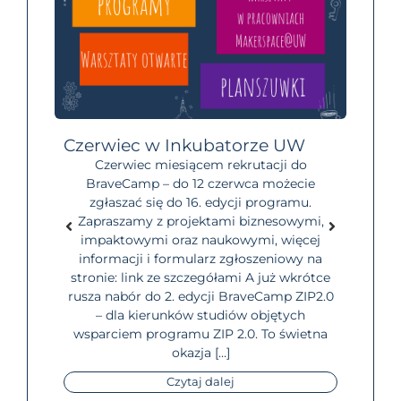
ji
Czerwiec w Inkubatorze UW
Start
Akade
Czerwiec miesiącem rekrutacji do
P2.0!
BraveCamp – do 12 czerwca możecie
Brav
zgłaszać się do 16. edycji programu.
wa,
Zapraszamy z projektami biznesowymi,
ów i
ogóln
impaktowymi oraz naukowymi, więcej
kiego
la
informacji i formularz zgłoszeniowy na
tych
stronie: link ze szczegółami A już wkrótce
Warsz
rusza nabór do 2. edycji BraveCamp ZIP2.0
ckim
i u
– dla kierunków studiów objętych
amu ZIP
roz
wsparciem programu ZIP 2.0. To świetna
racją
impakt
okazja […]
runków:
ucze
diow/.
Czytaj dalej
przez
pro