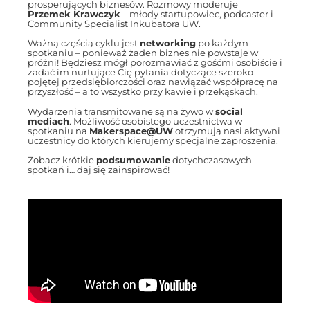
prosperujących biznesów. Rozmowy moderuje
Przemek Krawczyk
– młody startupowiec, podcaster i
Community Specialist Inkubatora UW.
Ważną częścią cyklu jest
networking
po każdym
spotkaniu – ponieważ żaden biznes nie powstaje w
próżni! Będziesz mógł porozmawiać z gośćmi osobiście i
zadać im nurtujące Cię pytania dotyczące szeroko
pojętej przedsiębiorczości oraz nawiązać współpracę na
przyszłość – a to wszystko przy kawie i przekąskach.
Wydarzenia transmitowane są na żywo w
social
mediach
. Możliwość osobistego uczestnictwa w
spotkaniu na
Makerspace@UW
otrzymują nasi aktywni
uczestnicy do których kierujemy specjalne zaproszenia.
Zobacz krótkie
podsumowanie
dotychczasowych
spotkań i… daj się zainspirować!