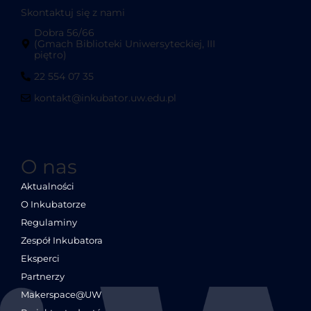
Skontaktuj się z nami
Dobra 56/66
(Gmach Biblioteki Uniwersyteckiej, III
piętro)
22 554 07 35
kontakt@inkubator.uw.edu.pl
O nas
Aktualności
O Inkubatorze
Regulaminy
Zespół Inkubatora
Eksperci
Partnerzy
Makerspace@UW