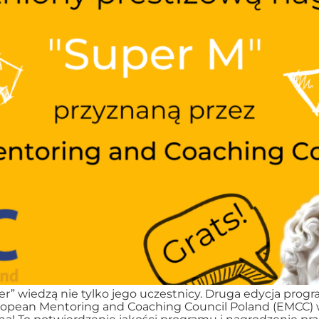
r” wiedzą nie tylko jego uczestnicy. Druga edycja progr
uropean Mentoring and Coaching Council Poland (EMCC)