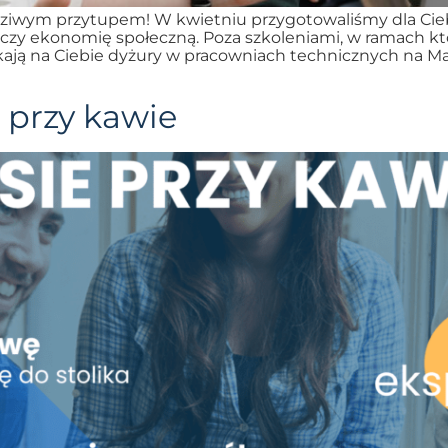
iwym przytupem! W kwietniu przygotowaliśmy dla Ciebi
e czy ekonomię społeczną. Poza szkoleniami, w ramach 
ekają na Ciebie dyżury w pracowniach technicznych na 
e przy kawie