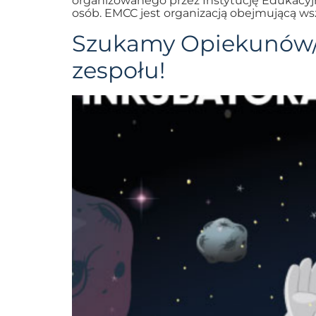
organizowanego przez Instytucję Edukacyj
osób. EMCC jest organizacją obejmującą ws
Szukamy Opiekunów/
zespołu!