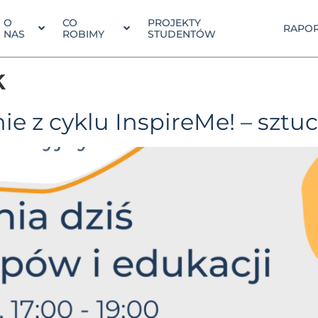
O
CO
PROJEKTY
RAPOR
NAS
ROBIMY
STUDENTÓW
k
ie z cyklu InspireMe! – sztuc