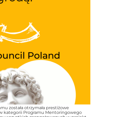
amu została otrzymała prestiżowe
 w kategorii Programu Mentoringowego