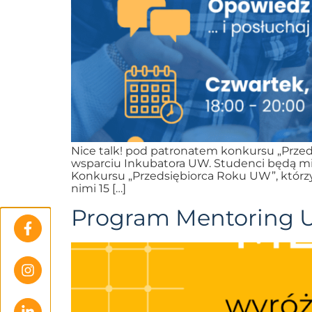
Nice talk! pod patronatem konkursu „Przed
wsparciu Inkubatora UW. Studenci będą mie
Konkursu „Przedsiębiorca Roku UW”, którzy
nimi 15 […]
Program Mentoring 