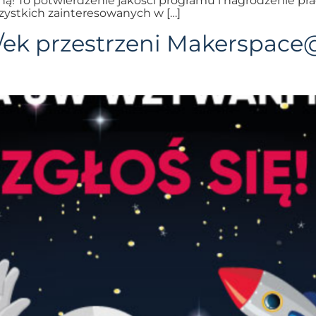
ną! To potwierdzenie jakości programu i nagrodzenie p
zystkich zainteresowanych w […]
ek przestrzeni Makerspace